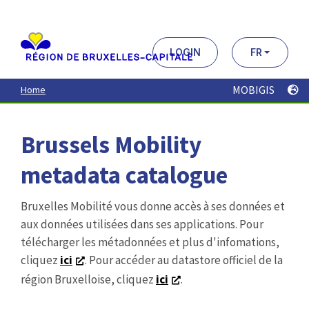
Aller
au
contenu
principal
LOGIN
FR
MOBIGIS
Home
Brussels Mobility
metadata catalogue
Bruxelles Mobilité vous donne accès à ses données et
aux données utilisées dans ses applications. Pour
télécharger les métadonnées et plus d'infomations,
cliquez
ici
. Pour accéder au datastore officiel de la
région Bruxelloise, cliquez
ici
.