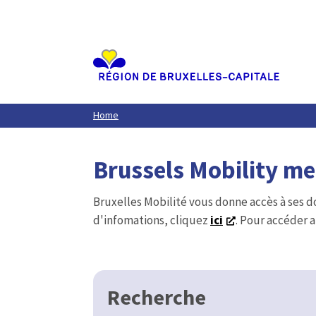
Aller
au
contenu
principal
Home
Brussels Mobility m
Bruxelles Mobilité vous donne accès à ses d
d'infomations, cliquez
ici
. Pour accéder a
Recherche