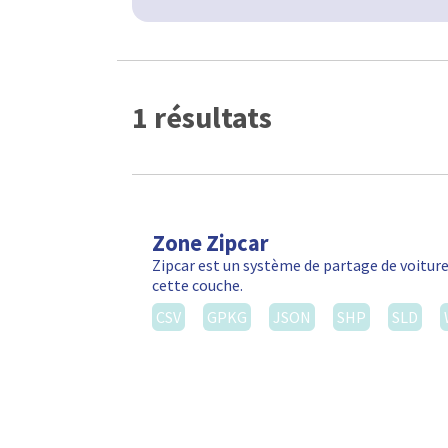
1 résultats
Zone Zipcar
Zipcar est un système de partage de voiture
cette couche.
CSV
GPKG
JSON
SHP
SLD