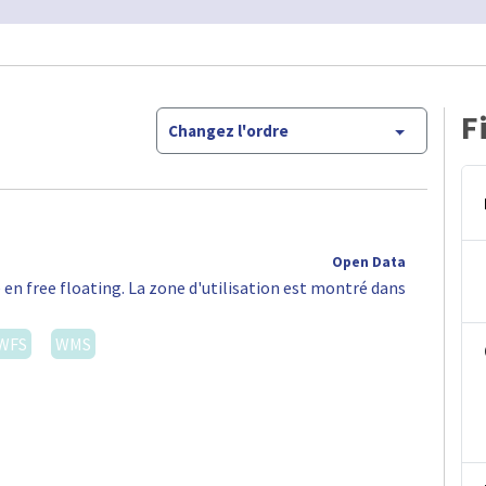
F
Changez l'ordre
Open Data
 en free floating. La zone d'utilisation est montré dans
WFS
WMS