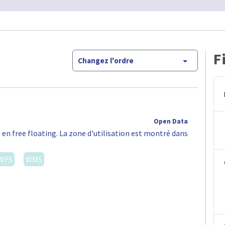
F
Changez l'ordre
Open Data
 en free floating. La zone d'utilisation est montré dans
WFS
WMS