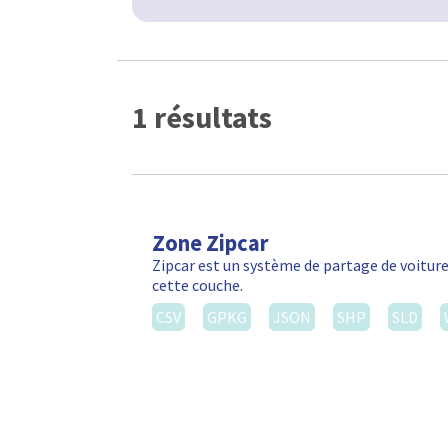
1 résultats
Zone Zipcar
Zipcar est un système de partage de voiture
cette couche.
CSV
GPKG
JSON
SHP
SLD