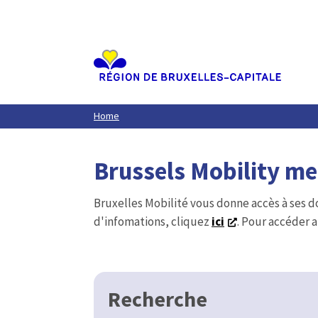
Aller
au
contenu
principal
Home
Brussels Mobility m
Bruxelles Mobilité vous donne accès à ses d
d'infomations, cliquez
ici
. Pour accéder a
Recherche