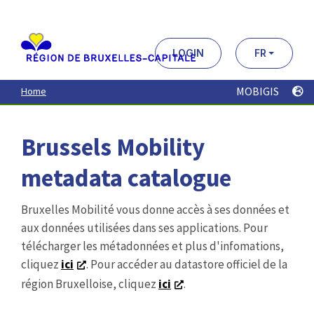
Aller
au
contenu
principal
LOGIN
FR
MOBIGIS
Home
Brussels Mobility
metadata catalogue
Bruxelles Mobilité vous donne accès à ses données et
aux données utilisées dans ses applications. Pour
télécharger les métadonnées et plus d'infomations,
cliquez
ici
. Pour accéder au datastore officiel de la
région Bruxelloise, cliquez
ici
.