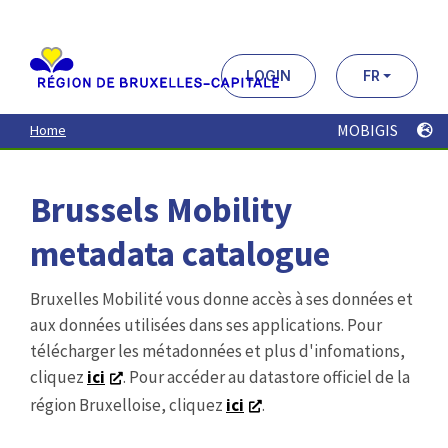
Aller
au
contenu
principal
LOGIN
FR
MOBIGIS
Home
Brussels Mobility
metadata catalogue
Bruxelles Mobilité vous donne accès à ses données et
aux données utilisées dans ses applications. Pour
télécharger les métadonnées et plus d'infomations,
cliquez
ici
. Pour accéder au datastore officiel de la
région Bruxelloise, cliquez
ici
.