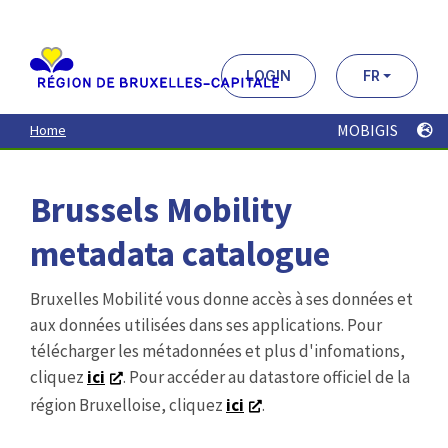
Aller
au
contenu
principal
LOGIN
FR
MOBIGIS
Home
Brussels Mobility
metadata catalogue
Bruxelles Mobilité vous donne accès à ses données et
aux données utilisées dans ses applications. Pour
télécharger les métadonnées et plus d'infomations,
cliquez
ici
. Pour accéder au datastore officiel de la
région Bruxelloise, cliquez
ici
.