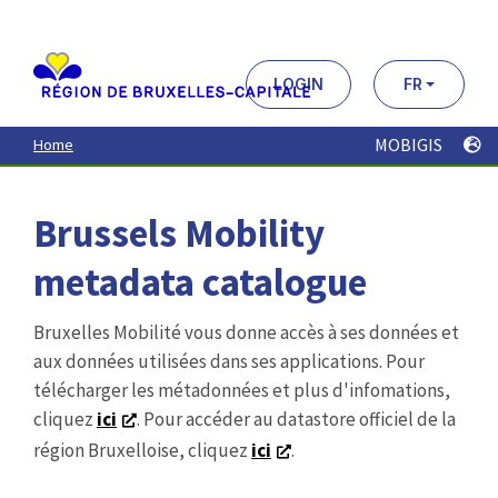
Aller
au
contenu
principal
LOGIN
FR
MOBIGIS
Home
Brussels Mobility
metadata catalogue
Bruxelles Mobilité vous donne accès à ses données et
aux données utilisées dans ses applications. Pour
télécharger les métadonnées et plus d'infomations,
cliquez
ici
. Pour accéder au datastore officiel de la
région Bruxelloise, cliquez
ici
.