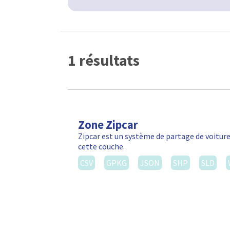
1 résultats
Zone Zipcar
Zipcar est un système de partage de voiture
cette couche.
CSV
GPKG
JSON
SHP
SLD