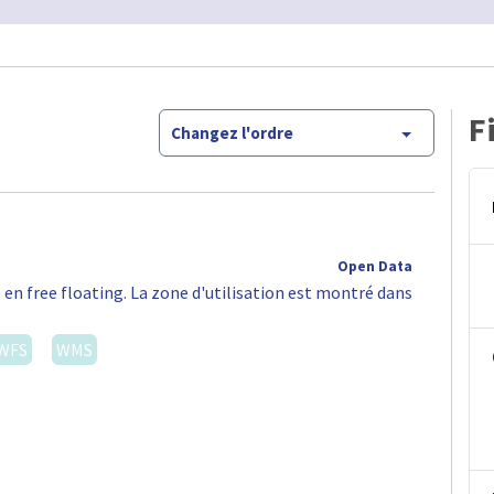
F
Changez l'ordre
Open Data
 en free floating. La zone d'utilisation est montré dans
WFS
WMS