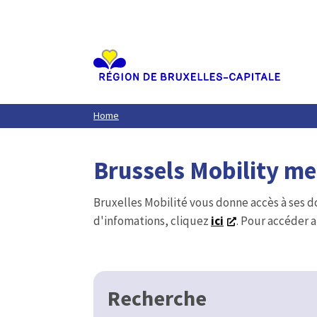
Aller
au
contenu
principal
Home
Brussels Mobility m
Bruxelles Mobilité vous donne accès à ses d
d'infomations, cliquez
ici
. Pour accéder a
Recherche