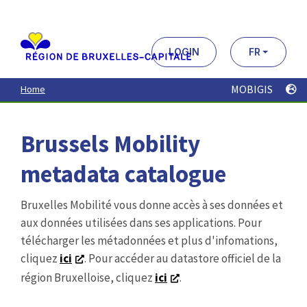
Aller
au
contenu
principal
LOGIN
FR
MOBIGIS
Home
Brussels Mobility
metadata catalogue
Bruxelles Mobilité vous donne accès à ses données et
aux données utilisées dans ses applications. Pour
télécharger les métadonnées et plus d'infomations,
cliquez
ici
. Pour accéder au datastore officiel de la
région Bruxelloise, cliquez
ici
.