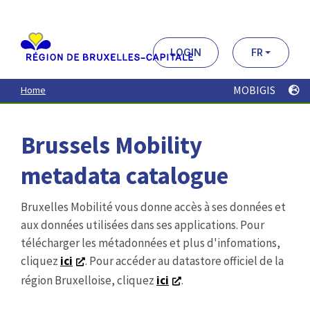
Aller
au
contenu
principal
LOGIN
FR
MOBIGIS
Home
Brussels Mobility
metadata catalogue
Bruxelles Mobilité vous donne accès à ses données et
aux données utilisées dans ses applications. Pour
télécharger les métadonnées et plus d'infomations,
cliquez
ici
. Pour accéder au datastore officiel de la
région Bruxelloise, cliquez
ici
.