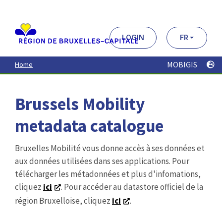
Aller
au
contenu
principal
LOGIN
FR
MOBIGIS
Home
Brussels Mobility
metadata catalogue
Bruxelles Mobilité vous donne accès à ses données et
aux données utilisées dans ses applications. Pour
télécharger les métadonnées et plus d'infomations,
cliquez
ici
. Pour accéder au datastore officiel de la
région Bruxelloise, cliquez
ici
.