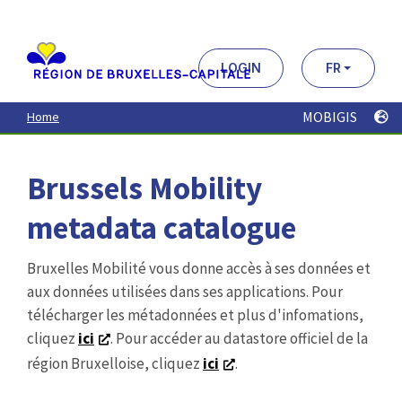
Aller
au
contenu
principal
LOGIN
FR
MOBIGIS
Home
Brussels Mobility
metadata catalogue
Bruxelles Mobilité vous donne accès à ses données et
aux données utilisées dans ses applications. Pour
télécharger les métadonnées et plus d'infomations,
cliquez
ici
. Pour accéder au datastore officiel de la
région Bruxelloise, cliquez
ici
.