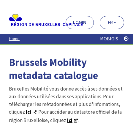
Aller
au
contenu
principal
LOGIN
FR
MOBIGIS
Home
Brussels Mobility
metadata catalogue
Bruxelles Mobilité vous donne accès à ses données et
aux données utilisées dans ses applications. Pour
télécharger les métadonnées et plus d'infomations,
cliquez
ici
. Pour accéder au datastore officiel de la
région Bruxelloise, cliquez
ici
.