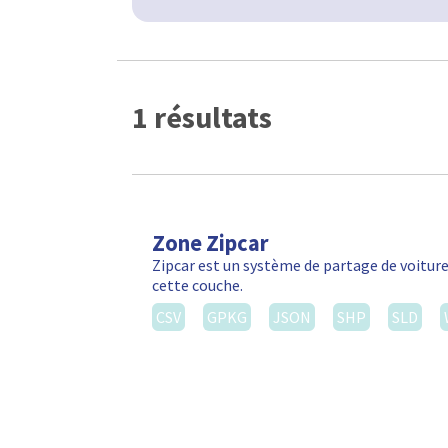
1 résultats
Zone Zipcar
Zipcar est un système de partage de voiture
cette couche.
CSV
GPKG
JSON
SHP
SLD