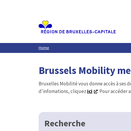
Aller
au
contenu
principal
Home
Brussels Mobility m
Bruxelles Mobilité vous donne accès à ses d
d'infomations, cliquez
ici
. Pour accéder a
Recherche