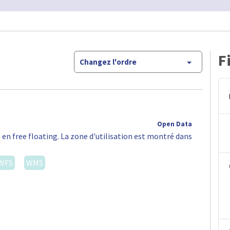
F
Changez l'ordre
Open Data
 en free floating. La zone d'utilisation est montré dans
WFS
WMS