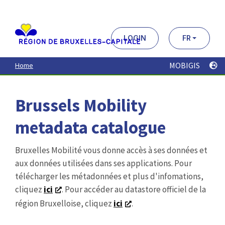
Aller
au
contenu
principal
LOGIN
FR
MOBIGIS
Home
Brussels Mobility
metadata catalogue
Bruxelles Mobilité vous donne accès à ses données et
aux données utilisées dans ses applications. Pour
télécharger les métadonnées et plus d'infomations,
cliquez
ici
. Pour accéder au datastore officiel de la
région Bruxelloise, cliquez
ici
.