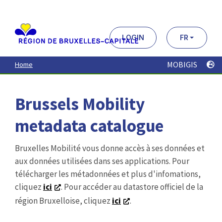
Aller
au
contenu
principal
LOGIN
FR
MOBIGIS
Home
Brussels Mobility
metadata catalogue
Bruxelles Mobilité vous donne accès à ses données et
aux données utilisées dans ses applications. Pour
télécharger les métadonnées et plus d'infomations,
cliquez
ici
. Pour accéder au datastore officiel de la
région Bruxelloise, cliquez
ici
.