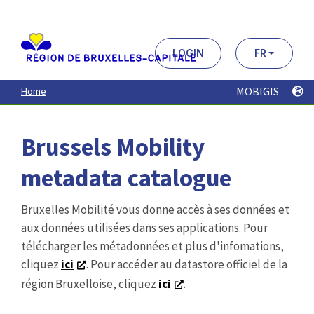
Aller
au
contenu
principal
LOGIN
FR
MOBIGIS
Home
Brussels Mobility
metadata catalogue
Bruxelles Mobilité vous donne accès à ses données et
aux données utilisées dans ses applications. Pour
télécharger les métadonnées et plus d'infomations,
cliquez
ici
. Pour accéder au datastore officiel de la
région Bruxelloise, cliquez
ici
.