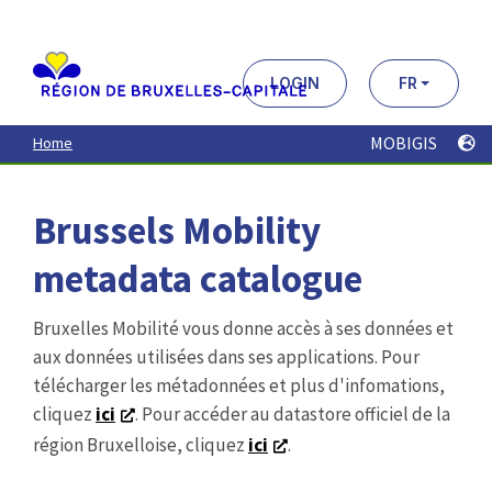
Aller
au
contenu
principal
LOGIN
FR
MOBIGIS
Home
Brussels Mobility
metadata catalogue
Bruxelles Mobilité vous donne accès à ses données et
aux données utilisées dans ses applications. Pour
télécharger les métadonnées et plus d'infomations,
cliquez
ici
. Pour accéder au datastore officiel de la
région Bruxelloise, cliquez
ici
.