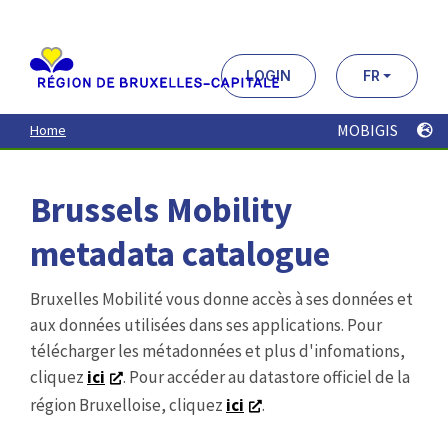
Aller
au
contenu
principal
LOGIN
FR
MOBIGIS
Home
Brussels Mobility
metadata catalogue
Bruxelles Mobilité vous donne accès à ses données et
aux données utilisées dans ses applications. Pour
télécharger les métadonnées et plus d'infomations,
cliquez
ici
. Pour accéder au datastore officiel de la
région Bruxelloise, cliquez
ici
.