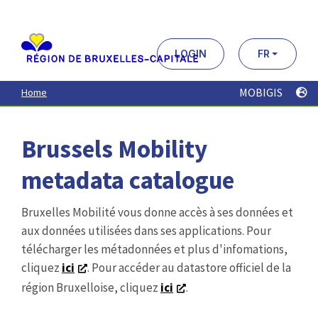
Aller
au
contenu
principal
LOGIN
FR
MOBIGIS
Home
Brussels Mobility
metadata catalogue
Bruxelles Mobilité vous donne accès à ses données et
aux données utilisées dans ses applications. Pour
télécharger les métadonnées et plus d'infomations,
cliquez
ici
. Pour accéder au datastore officiel de la
région Bruxelloise, cliquez
ici
.