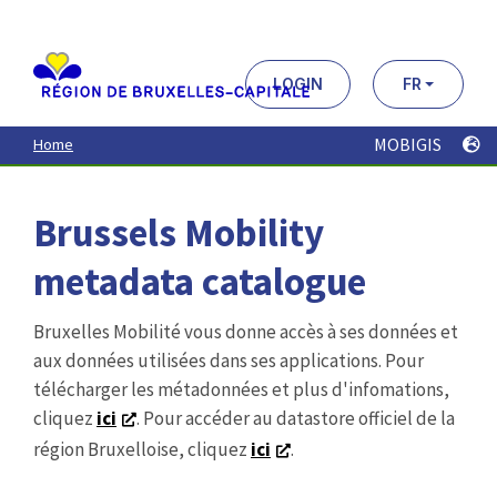
Aller
au
contenu
principal
LOGIN
FR
MOBIGIS
Home
Brussels Mobility
metadata catalogue
Bruxelles Mobilité vous donne accès à ses données et
aux données utilisées dans ses applications. Pour
télécharger les métadonnées et plus d'infomations,
cliquez
ici
. Pour accéder au datastore officiel de la
région Bruxelloise, cliquez
ici
.