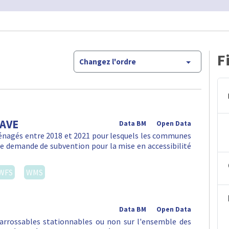
F
Changez l'ordre
PAVE
Data BM
Open Data
ménagés entre 2018 et 2021 pour lesquels les communes
une demande de subvention pour la mise en accessibilité
WFS
WMS
Data BM
Open Data
arrossables stationnables ou non sur l'ensemble des