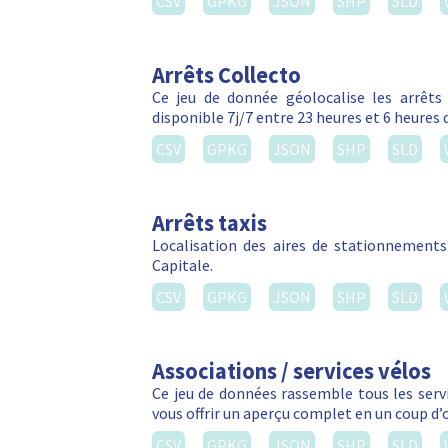
CSV
GPKG
JSON
SHP
SLD
Arrêts Collecto
Ce jeu de donnée géolocalise les arrêts C
disponible 7j/7 entre 23 heures et 6 heures 
CSV
GPKG
JSON
SHP
SLD
Arrêts taxis
Localisation des aires de stationnements 
Capitale.
CSV
GPKG
JSON
SHP
SLD
Associations / services vélos
Ce jeu de données rassemble tous les servic
vous offrir un aperçu complet en un coup d’
CSV
GPKG
JSON
SHP
SLD