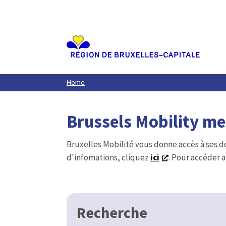
Aller
au
contenu
principal
Home
Brussels Mobility m
Bruxelles Mobilité vous donne accès à ses d
d'infomations, cliquez
ici
. Pour accéder a
Recherche