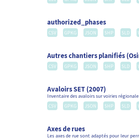
authorized_phases
CSV
GPKG
JSON
SHP
SLD
Autres chantiers planifiés (Osi
CSV
GPKG
JSON
SHP
SLD
Avaloirs SET (2007)
Inventaire des avaloirs sur voiries régionale
CSV
GPKG
JSON
SHP
SLD
Axes de rues
Les axes de rue sont adaptés pour leur perm