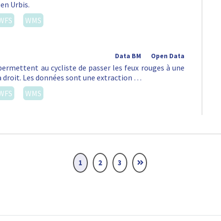
 en Urbis.
WFS
WMS
Data BM
Open Data
permettent au cycliste de passer les feux rouges à une
à droit. Les données sont une extraction …
WFS
WMS
1
2
3