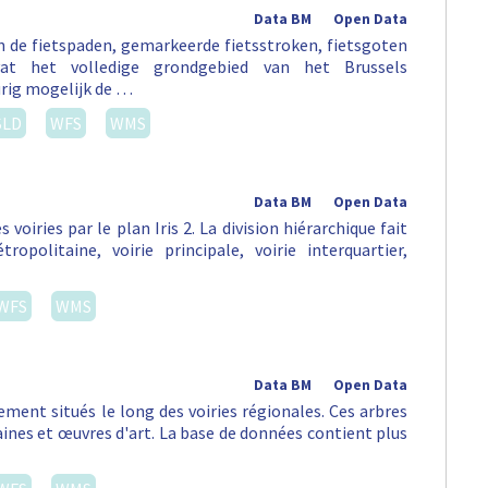
Data BM
Open Data
an de fietspaden, gemarkeerde fietsstroken, fietsgoten
vat het volledige grondgebied van het Brussels
rig mogelijk de …
SLD
WFS
WMS
Data BM
Open Data
s voiries par le plan Iris 2. La division hiérarchique fait
opolitaine, voirie principale, voirie interquartier,
WFS
WMS
Data BM
Open Data
ement situés le long des voiries régionales. Ces arbres
aines et œuvres d'art. La base de données contient plus