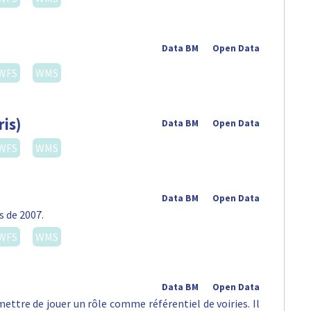
Data BM
Open Data
WFS
WMS
ris)
Data BM
Open Data
WFS
WMS
Data BM
Open Data
s de 2007.
WFS
WMS
Data BM
Open Data
ettre de jouer un rôle comme référentiel de voiries. Il