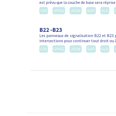
est prévu que la couche de base sera réprise
CSV
GPKG
JSON
SHP
SLD
B22 -B23
Les panneaux de signalisation B22 et B23 
intersections pour continuer tout droit ou 
CSV
GPKG
JSON
SHP
SLD