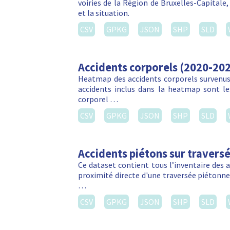
voiries de la Région de Bruxelles-Capitale
et la situation.
CSV
GPKG
JSON
SHP
SLD
Accidents corporels (2020-20
Heatmap des accidents corporels survenus 
accidents inclus dans la heatmap sont les
corporel …
CSV
GPKG
JSON
SHP
SLD
Accidents piétons sur travers
Ce dataset contient tous l’inventaire des 
proximité directe d'une traversée piétonn
…
CSV
GPKG
JSON
SHP
SLD