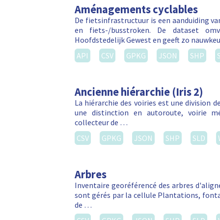
Aménagements cyclables
De fietsinfrastructuur is een aanduiding v
en fiets-/busstroken. De dataset om
Hoofdstedelijk Gewest en geeft zo nauwkeu
API
CSV
GPKG
JSON
SHP
Ancienne hiérarchie (Iris 2)
La hiérarchie des voiries est une division de
une distinction en autoroute, voirie métr
collecteur de …
CSV
GPKG
JSON
SHP
SLD
Arbres
Inventaire georéférencé des arbres d'align
sont gérés par la cellule Plantations, font
de …