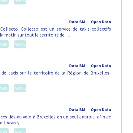
WFS
WMS
Data BM
Open Data
ollecto. Collecto est un service de taxis collectifs
du matin sur tout le territoire de …
WFS
WMS
Data BM
Open Data
de taxis sur le territoire de la Région de Bruxelles-
WFS
WMS
Data BM
Open Data
es liés au vélo à Bruxelles en un seul endroit, afin de
œil. Vous y …
WFS
WMS