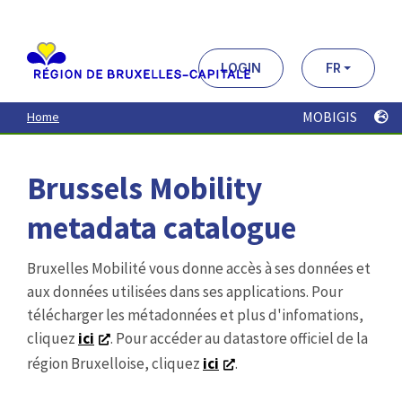
Aller
au
contenu
principal
LOGIN
FR
MOBIGIS
Home
Brussels Mobility
metadata catalogue
Bruxelles Mobilité vous donne accès à ses données et
aux données utilisées dans ses applications. Pour
télécharger les métadonnées et plus d'infomations,
cliquez
ici
. Pour accéder au datastore officiel de la
région Bruxelloise, cliquez
ici
.