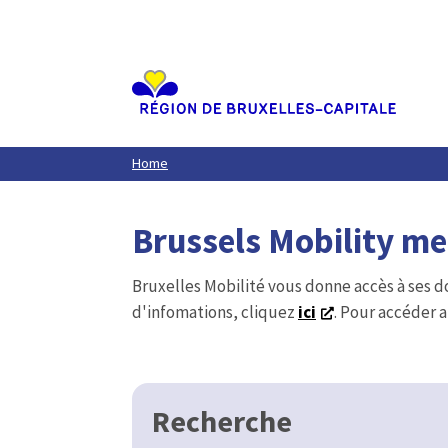
Aller
au
contenu
principal
Home
Brussels Mobility m
Bruxelles Mobilité vous donne accès à ses d
d'infomations, cliquez
ici
. Pour accéder a
Recherche