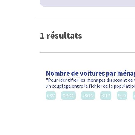
1 résultats
Nombre de voitures par ména
"Pour identifier les ménages disposant de 
un couplage entre le fichier de la populatio
CSV
GPKG
JSON
SHP
SLD