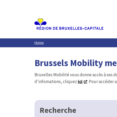
Aller
au
contenu
principal
Home
Brussels Mobility m
Bruxelles Mobilité vous donne accès à ses d
d'infomations, cliquez
ici
. Pour accéder a
Recherche