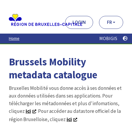
Aller
au
contenu
principal
LOGIN
FR
MOBIGIS
Home
Brussels Mobility
metadata catalogue
Bruxelles Mobilité vous donne accès à ses données et
aux données utilisées dans ses applications. Pour
télécharger les métadonnées et plus d'infomations,
cliquez
ici
. Pour accéder au datastore officiel de la
région Bruxelloise, cliquez
ici
.