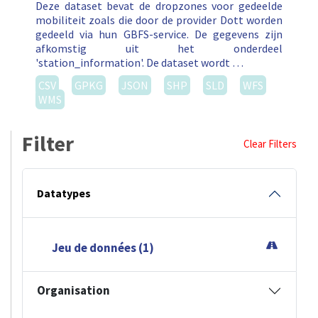
Deze dataset bevat de dropzones voor gedeelde
mobiliteit zoals die door de provider Dott worden
gedeeld via hun GBFS-service. De gegevens zijn
afkomstig uit het onderdeel
'station_information'. De dataset wordt …
CSV
GPKG
JSON
SHP
SLD
WFS
WMS
Filter
Clear Filters
Datatypes
Jeu de données (1)
Organisation