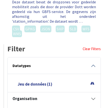
Deze dataset bevat de dropzones voor gedeelde
mobiliteit zoals die door de provider Dott worden
gedeeld via hun GBFS-service. De gegevens zijn
afkomstig uit het onderdeel
'station_information'. De dataset wordt …
CSV
GPKG
JSON
SHP
SLD
WFS
WMS
Filter
Clear Filters
Datatypes
Jeu de données (1)
Organisation