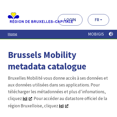
Aller
au
contenu
principal
LOGIN
FR
MOBIGIS
Home
Brussels Mobility
metadata catalogue
Bruxelles Mobilité vous donne accès à ses données et
aux données utilisées dans ses applications. Pour
télécharger les métadonnées et plus d'infomations,
cliquez
ici
. Pour accéder au datastore officiel de la
région Bruxelloise, cliquez
ici
.