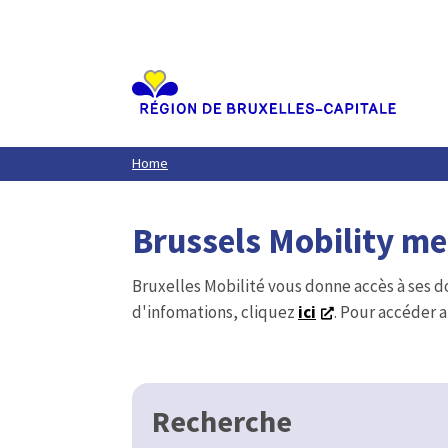
Aller
au
contenu
principal
Home
Brussels Mobility m
Bruxelles Mobilité vous donne accès à ses d
d'infomations, cliquez
ici
. Pour accéder a
Recherche