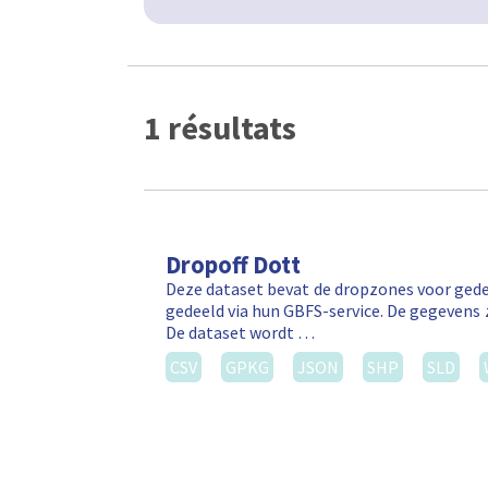
1 résultats
Dropoff Dott
Deze dataset bevat de dropzones voor gede
gedeeld via hun GBFS-service. De gegevens 
De dataset wordt …
CSV
GPKG
JSON
SHP
SLD