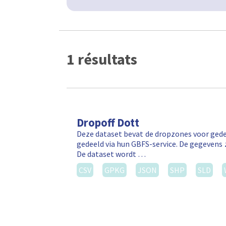
1 résultats
Dropoff Dott
Deze dataset bevat de dropzones voor gede
gedeeld via hun GBFS-service. De gegevens 
De dataset wordt …
CSV
GPKG
JSON
SHP
SLD