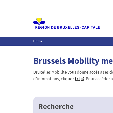
Aller
au
contenu
principal
Home
Brussels Mobility m
Bruxelles Mobilité vous donne accès à ses d
d'infomations, cliquez
ici
. Pour accéder a
Recherche