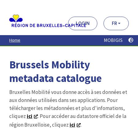
Aller
au
contenu
principal
LOGIN
FR
MOBIGIS
Home
Brussels Mobility
metadata catalogue
Bruxelles Mobilité vous donne accès à ses données et
aux données utilisées dans ses applications. Pour
télécharger les métadonnées et plus d'infomations,
cliquez
ici
. Pour accéder au datastore officiel de la
région Bruxelloise, cliquez
ici
.