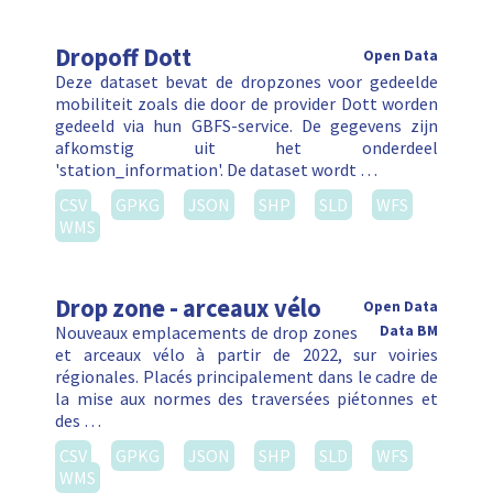
Dropoff Dott
Open Data
Deze dataset bevat de dropzones voor gedeelde
mobiliteit zoals die door de provider Dott worden
gedeeld via hun GBFS-service. De gegevens zijn
afkomstig uit het onderdeel
'station_information'. De dataset wordt …
CSV
GPKG
JSON
SHP
SLD
WFS
WMS
Drop zone - arceaux vélo
Open Data
Nouveaux emplacements de drop zones
Data BM
et arceaux vélo à partir de 2022, sur voiries
régionales. Placés principalement dans le cadre de
la mise aux normes des traversées piétonnes et
des …
CSV
GPKG
JSON
SHP
SLD
WFS
WMS