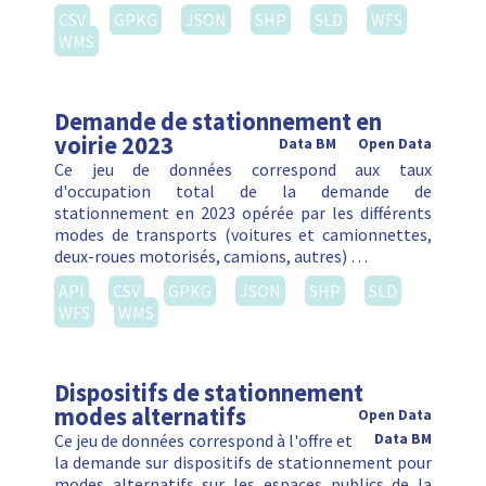
CSV
GPKG
JSON
SHP
SLD
WFS
WMS
Demande de stationnement en
voirie 2023
Data BM
Open Data
Ce jeu de données correspond aux taux
d'occupation total de la demande de
stationnement en 2023 opérée par les différents
modes de transports (voitures et camionnettes,
deux-roues motorisés, camions, autres) …
API
CSV
GPKG
JSON
SHP
SLD
WFS
WMS
Dispositifs de stationnement
modes alternatifs
Open Data
Ce jeu de données correspond à l'offre et
Data BM
la demande sur dispositifs de stationnement pour
modes alternatifs sur les espaces publics de la