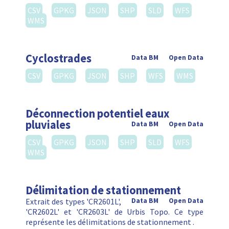
CSV
GPKG
JSON
SHP
SLD
WFS
WMS
Cyclostrades
Data BM
Open Data
CSV
GPKG
JSON
SHP
WFS
WMS
Déconnection potentiel eaux
pluviales
Data BM
Open Data
CSV
GPKG
JSON
SHP
SLD
WFS
WMS
Délimitation de stationnement
Extrait des types 'CR2601L',
Data BM
Open Data
'CR2602L' et 'CR2603L' de Urbis Topo. Ce type
représente les délimitations de stationnement .