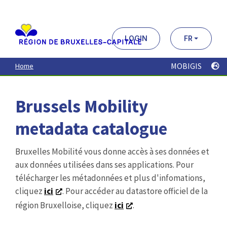
Aller
au
contenu
principal
LOGIN
FR
MOBIGIS
Home
Brussels Mobility
metadata catalogue
Bruxelles Mobilité vous donne accès à ses données et
aux données utilisées dans ses applications. Pour
télécharger les métadonnées et plus d'infomations,
cliquez
ici
. Pour accéder au datastore officiel de la
région Bruxelloise, cliquez
ici
.