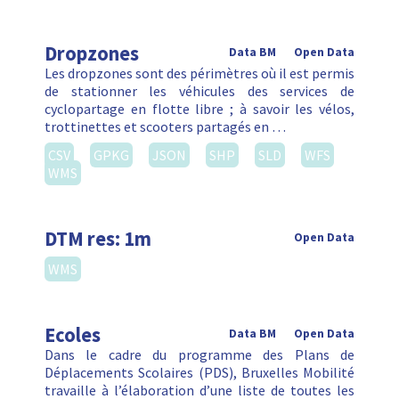
Dropzones
Data BM
Open Data
Les dropzones sont des périmètres où il est permis
de stationner les véhicules des services de
cyclopartage en flotte libre ; à savoir les vélos,
trottinettes et scooters partagés en …
CSV
GPKG
JSON
SHP
SLD
WFS
WMS
DTM res: 1m
Open Data
WMS
Ecoles
Data BM
Open Data
Dans le cadre du programme des Plans de
Déplacements Scolaires (PDS), Bruxelles Mobilité
travaille à l’élaboration d’une liste de toutes les