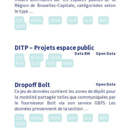
Région de Bruxelles-Capitale, catégorisées selon
le type …
CSV
GPKG
JSON
SHP
SLD
WFS
WMS
DITP – Projets espace public
Data BM
Open Data
CSV
GPKG
JSON
SHP
SLD
WFS
WMS
Dropoff Bolt
Open Data
Ce jeu de données contient les zones de dépôt pour
la mobilité partagée telles que communiquées par
le fournisseur Bolt via son service GBFS. Les
données proviennent de la section …
CSV
GPKG
JSON
SHP
SLD
WFS
WMS