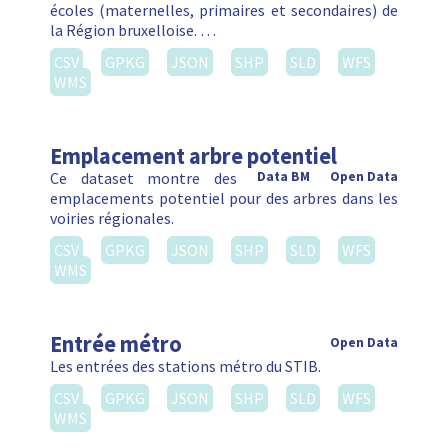
écoles (maternelles, primaires et secondaires) de
la Région bruxelloise. …
CSV
GPKG
JSON
SHP
SLD
WFS
WMS
Emplacement arbre potentiel
Ce dataset montre des
Data BM
Open Data
emplacements potentiel pour des arbres dans les
voiries régionales.
CSV
GPKG
JSON
SHP
SLD
WFS
WMS
Entrée métro
Open Data
Les entrées des stations métro du STIB.
CSV
GPKG
JSON
SHP
SLD
WFS
WMS