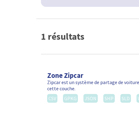
1 résultats
Zone Zipcar
Zipcar est un système de partage de voiture
cette couche.
CSV
GPKG
JSON
SHP
SLD