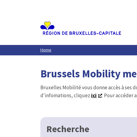
Aller
au
contenu
principal
Home
Brussels Mobility m
Bruxelles Mobilité vous donne accès à ses d
d'infomations, cliquez
ici
. Pour accéder a
Recherche