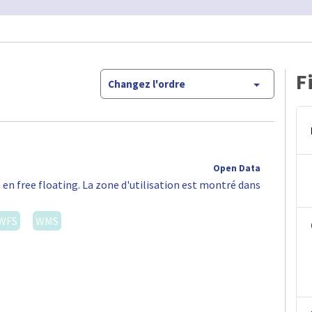
F
Changez l'ordre
Open Data
 en free floating. La zone d'utilisation est montré dans
WFS
WMS