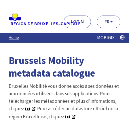
Aller
au
contenu
principal
LOGIN
FR
MOBIGIS
Home
Brussels Mobility
metadata catalogue
Bruxelles Mobilité vous donne accès à ses données et
aux données utilisées dans ses applications. Pour
télécharger les métadonnées et plus d'infomations,
cliquez
ici
. Pour accéder au datastore officiel de la
région Bruxelloise, cliquez
ici
.