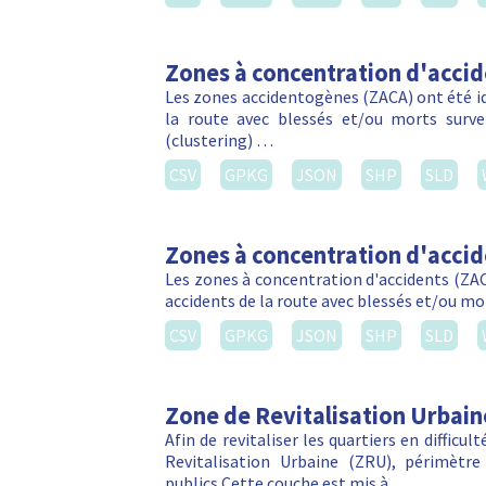
Zones à concentration d'acci
Les zones accidentogènes (ZACA) ont été ide
la route avec blessés et/ou morts sur
(clustering) …
CSV
GPKG
JSON
SHP
SLD
Zones à concentration d'acci
Les zones à concentration d'accidents (ZACA
accidents de la route avec blessés et/ou m
CSV
GPKG
JSON
SHP
SLD
Zone de Revitalisation Urbain
Afin de revitaliser les quartiers en difficu
Revitalisation Urbaine (ZRU), périmètre 
publics.Cette couche est mis à …