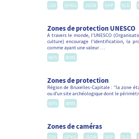
CSV
GPKG
JSON
SHP
SLD
Zones de protection UNESCO
A travers le monde, l’UNESCO (Organisatio
culture) encourage l’identification, la p
comme ayant une valeur …
WFS
WMS
Zones de protection
Région de Bruxelles-Capitale : "la zone é
ou d’un site archéologique dont le périmètr
WFS
WMS
Zones de caméras
CSV
GPKG
JSON
SHP
SLD