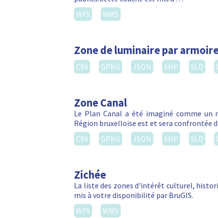
WFS
WMS
Zone de luminaire par armoire
CSV
GPKG
JSON
SHP
SLD
Zone Canal
Le Plan Canal a été imaginé comme un m
Région bruxelloise est et sera confrontée da
CSV
GPKG
JSON
SHP
SLD
Zichée
La liste des zones d'intérêt culturel, hist
mis à votre disponibilité par BruGIS.
WFS
WMS