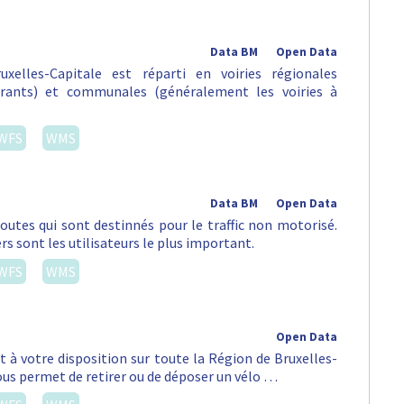
Data BM
Open Data
xelles-Capitale est réparti en voiries régionales
urants) et communales (généralement les voiries à
WFS
WMS
Data BM
Open Data
routes qui sont destinnés pour le traffic non motorisé.
rs sont les utilisateurs le plus important.
WFS
WMS
Open Data
st à votre disposition sur toute la Région de Bruxelles-
vous permet de retirer ou de déposer un vélo …