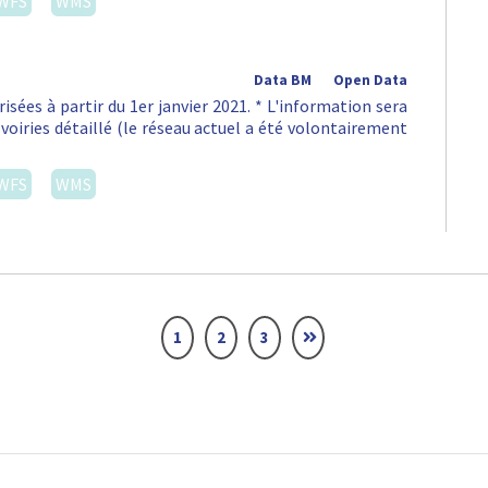
WFS
WMS
Data BM
Open Data
isées à partir du 1er janvier 2021. * L'information sera
voiries détaillé (le réseau actuel a été volontairement
WFS
WMS
1
2
3