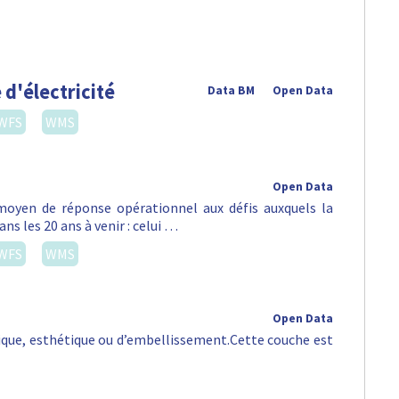
 d'électricité
Data BM
Open Data
WFS
WMS
Open Data
oyen de réponse opérationnel aux défis auxquels la
ns les 20 ans à venir : celui …
WFS
WMS
Open Data
orique, esthétique ou d’embellissement.Cette couche est