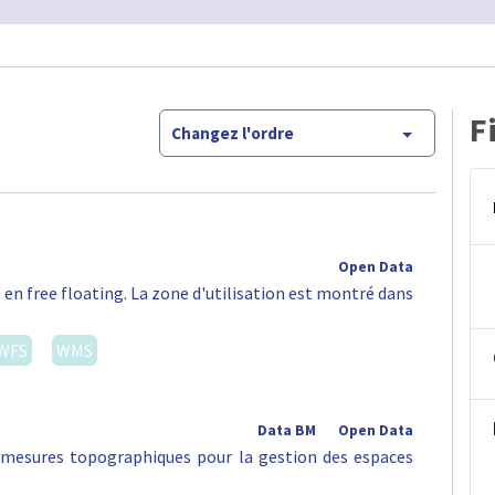
F
Changez l'ordre
Open Data
 en free floating. La zone d'utilisation est montré dans
WFS
WMS
Data BM
Open Data
s mesures topographiques pour la gestion des espaces