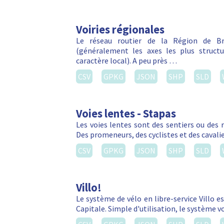
Voiries régionales
Le réseau routier de la Région de Bru
(généralement les axes les plus struct
caractère local). A peu près …
CSV
GPKG
JSON
SHP
SLD
Voies lentes - Stapas
Les voies lentes sont des sentiers ou des 
Des promeneurs, des cyclistes et des cavalie
CSV
GPKG
JSON
SHP
SLD
Villo!
Le système de vélo en libre-service Villo e
Capitale. Simple d'utilisation, le système 