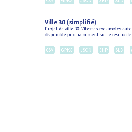
CSV
GPKG
JSON
SHP
SLD
Ville 30 (simplifié)
Projet de ville 30. Vitesses maximales autor
disponible prochainement sur le réseau de 
…
CSV
GPKG
JSON
SHP
SLD