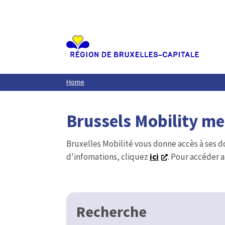
Aller
au
contenu
principal
Home
Brussels Mobility m
Bruxelles Mobilité vous donne accès à ses d
d'infomations, cliquez
ici
. Pour accéder a
Recherche