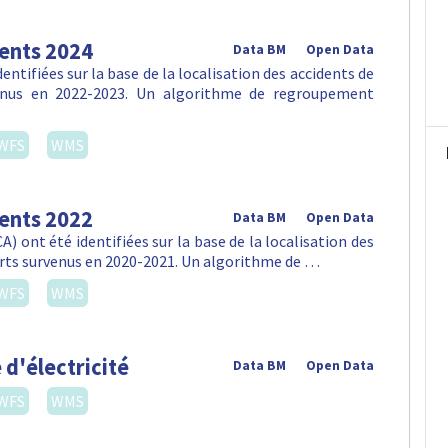
dents 2024
Data BM
Open Data
ntifiées sur la base de la localisation des accidents de
venus en 2022-2023. Un algorithme de regroupement
WFS
WMS
dents 2022
Data BM
Open Data
) ont été identifiées sur la base de la localisation des
orts survenus en 2020-2021. Un algorithme de …
WFS
WMS
 d'électricité
Data BM
Open Data
WFS
WMS