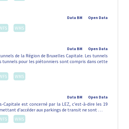
Data BM
Open Data
WFS
WMS
Data BM
Open Data
tunnels de la Région de Bruxelles Capitale. Les tunnels
es tunnels pour les piétonniers sont compris dans cette
WFS
WMS
Data BM
Open Data
s-Capitale est concerné par la LEZ, c'est-à-dire les 19
mettant d'accéder aux parkings de transit ne sont …
WFS
WMS