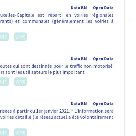
Data BM
Open Data
xelles-Capitale est réparti en voiries régionales
urants) et communales (généralement les voiries à
WFS
WMS
Data BM
Open Data
routes qui sont destinnés pour le traffic non motorisé.
rs sont les utilisateurs le plus important.
WFS
WMS
Data BM
Open Data
isées à partir du 1er janvier 2021. * L'information sera
voiries détaillé (le réseau actuel a été volontairement
WFS
WMS