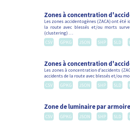
Zones à concentration d'acci
Les zones accidentogènes (ZACA) ont été ide
la route avec blessés et/ou morts sur
(clustering) …
CSV
GPKG
JSON
SHP
SLD
Zones à concentration d'acci
Les zones à concentration d'accidents (ZACA
accidents de la route avec blessés et/ou m
CSV
GPKG
JSON
SHP
SLD
Zone de luminaire par armoire
CSV
GPKG
JSON
SHP
SLD