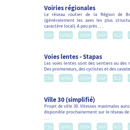
Voiries régionales
Le réseau routier de la Région de Bru
(généralement les axes les plus struct
caractère local). A peu près …
CSV
GPKG
JSON
SHP
SLD
Voies lentes - Stapas
Les voies lentes sont des sentiers ou des 
Des promeneurs, des cyclistes et des cavalie
CSV
GPKG
JSON
SHP
SLD
Ville 30 (simplifié)
Projet de ville 30. Vitesses maximales autor
disponible prochainement sur le réseau de 
…
CSV
GPKG
JSON
SHP
SLD