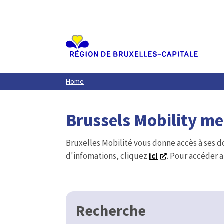
Aller
au
contenu
principal
Home
Brussels Mobility m
Bruxelles Mobilité vous donne accès à ses d
d'infomations, cliquez
ici
. Pour accéder a
Recherche