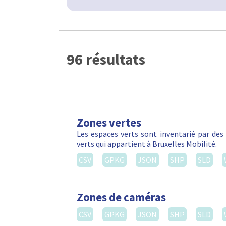
96 résultats
Zones vertes
Les espaces verts sont inventarié par de
verts qui appartient à Bruxelles Mobilité.
CSV
GPKG
JSON
SHP
SLD
Zones de caméras
CSV
GPKG
JSON
SHP
SLD