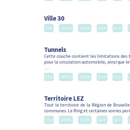
Ville 30
CSV
GPKG
JSON
SHP
SLD
Tunnels
Cette couche contient les limitations des 
pour la circulation automobile, ainsi que l
…
CSV
GPKG
JSON
SHP
SLD
Territoire LEZ
Tout le territoire de la Région de Bruxelle
communes. Le Ring et certaines voiries per
CSV
GPKG
JSON
SHP
SLD