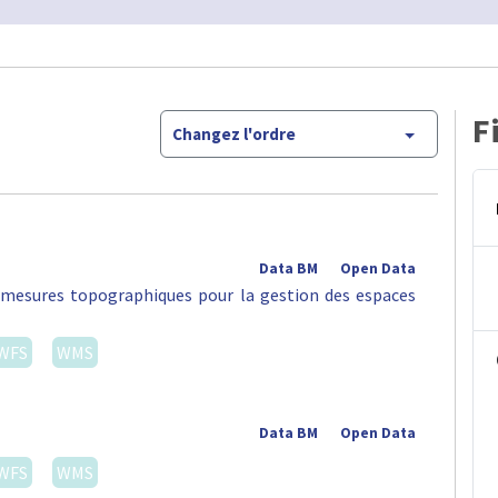
F
Changez l'ordre
Data BM
Open Data
s mesures topographiques pour la gestion des espaces
WFS
WMS
Data BM
Open Data
WFS
WMS