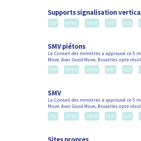
Supports signalisation vertica
CSV
GPKG
JSON
SHP
SLD
SMV piétons
Le Conseil des ministres a approuvé ce 5 m
Move. Avec Good Move, Bruxelles opte réso
CSV
GPKG
JSON
SHP
SLD
SMV
Le Conseil des ministres a approuvé ce 5 m
Move. Avec Good Move, Bruxelles opte réso
CSV
GPKG
JSON
SHP
SLD
Sites propres