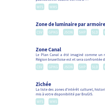
WFS
WMS
Zone de luminaire par armoire
CSV
GPKG
JSON
SHP
SLD
Zone Canal
Le Plan Canal a été imaginé comme un m
Région bruxelloise est et sera confrontée da
CSV
GPKG
JSON
SHP
SLD
Zichée
La liste des zones d'intérêt culturel, hist
mis à votre disponibilité par BruGIS.
WFS
WMS