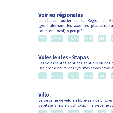
Voiries régionales
Le réseau routier de la Région de Bru
(généralement les axes les plus struct
caractère local). A peu près …
CSV
GPKG
JSON
SHP
SLD
Voies lentes - Stapas
Les voies lentes sont des sentiers ou des 
Des promeneurs, des cyclistes et des cavalie
CSV
GPKG
JSON
SHP
SLD
Villo!
Le système de vélo en libre-service Villo e
Capitale. Simple d'utilisation, le système 