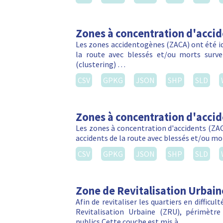
Zones à concentration d'acci
Les zones accidentogènes (ZACA) ont été ide
la route avec blessés et/ou morts sur
(clustering) …
CSV
GPKG
JSON
SHP
SLD
Zones à concentration d'acci
Les zones à concentration d'accidents (ZACA
accidents de la route avec blessés et/ou m
CSV
GPKG
JSON
SHP
SLD
Zone de Revitalisation Urbain
Afin de revitaliser les quartiers en difficu
Revitalisation Urbaine (ZRU), périmètre 
publics.Cette couche est mis à …