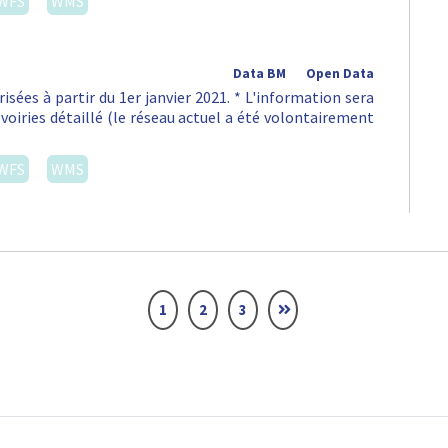
WFS
WMS
Data BM
Open Data
isées à partir du 1er janvier 2021. * L'information sera
voiries détaillé (le réseau actuel a été volontairement
WFS
WMS
1
2
3