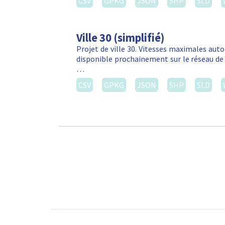
CSV
GPKG
JSON
SHP
SLD
Ville 30 (simplifié)
Projet de ville 30. Vitesses maximales autor
disponible prochainement sur le réseau de 
…
CSV
GPKG
JSON
SHP
SLD