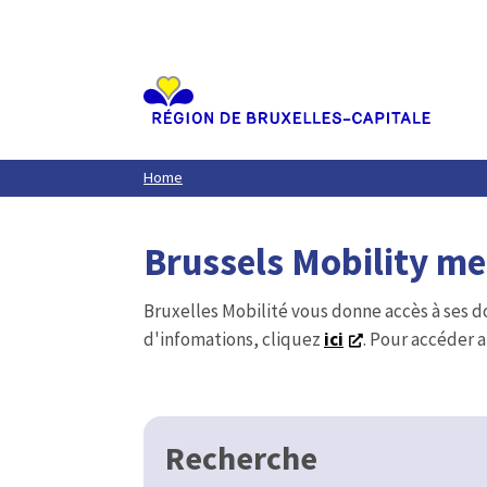
Aller
au
contenu
principal
Home
Brussels Mobility m
Bruxelles Mobilité vous donne accès à ses d
d'infomations, cliquez
ici
. Pour accéder a
Recherche