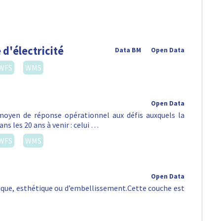
 d'électricité
Data BM
Open Data
WFS
WMS
Open Data
oyen de réponse opérationnel aux défis auxquels la
ns les 20 ans à venir : celui …
WFS
WMS
Open Data
orique, esthétique ou d’embellissement.Cette couche est