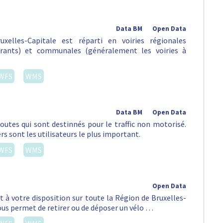
Data BM
Open Data
xelles-Capitale est réparti en voiries régionales
urants) et communales (généralement les voiries à
WFS
WMS
Data BM
Open Data
routes qui sont destinnés pour le traffic non motorisé.
rs sont les utilisateurs le plus important.
WFS
WMS
Open Data
st à votre disposition sur toute la Région de Bruxelles-
vous permet de retirer ou de déposer un vélo …