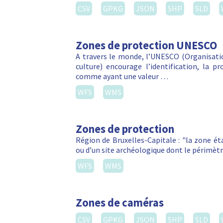
CSV
GPKG
JSON
SHP
SLD
Zones de protection UNESCO
A travers le monde, l’UNESCO (Organisatio
culture) encourage l’identification, la p
comme ayant une valeur …
WFS
WMS
Zones de protection
Région de Bruxelles-Capitale : "la zone é
ou d’un site archéologique dont le périmètr
WFS
WMS
Zones de caméras
CSV
GPKG
JSON
SHP
SLD