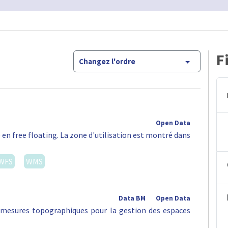
F
Changez l'ordre
Open Data
 en free floating. La zone d'utilisation est montré dans
WFS
WMS
Data BM
Open Data
s mesures topographiques pour la gestion des espaces