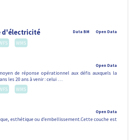
 d'électricité
Data BM
Open Data
WFS
WMS
Open Data
oyen de réponse opérationnel aux défis auxquels la
ns les 20 ans à venir : celui …
WFS
WMS
Open Data
orique, esthétique ou d’embellissement.Cette couche est