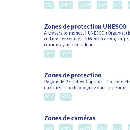
CSV
GPKG
JSON
SHP
SLD
Zones de protection UNESCO
A travers le monde, l’UNESCO (Organisatio
culture) encourage l’identification, la p
comme ayant une valeur …
WFS
WMS
Zones de protection
Région de Bruxelles-Capitale : "la zone é
ou d’un site archéologique dont le périmètr
WFS
WMS
Zones de caméras
CSV
GPKG
JSON
SHP
SLD