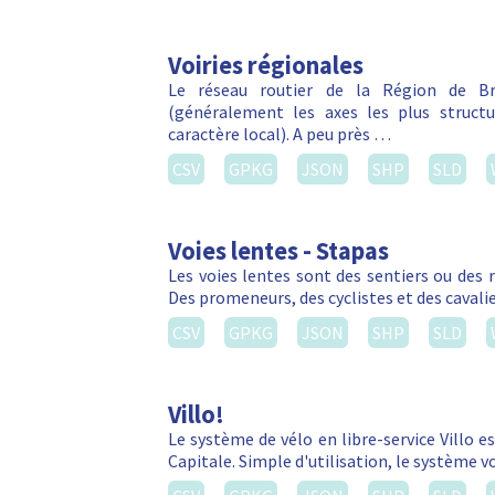
Voiries régionales
Le réseau routier de la Région de Bru
(généralement les axes les plus struct
caractère local). A peu près …
CSV
GPKG
JSON
SHP
SLD
Voies lentes - Stapas
Les voies lentes sont des sentiers ou des 
Des promeneurs, des cyclistes et des cavalie
CSV
GPKG
JSON
SHP
SLD
Villo!
Le système de vélo en libre-service Villo e
Capitale. Simple d'utilisation, le système 