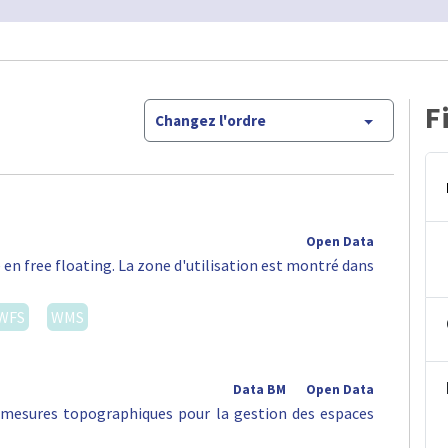
F
Changez l'ordre
Open Data
 en free floating. La zone d'utilisation est montré dans
WFS
WMS
Data BM
Open Data
s mesures topographiques pour la gestion des espaces