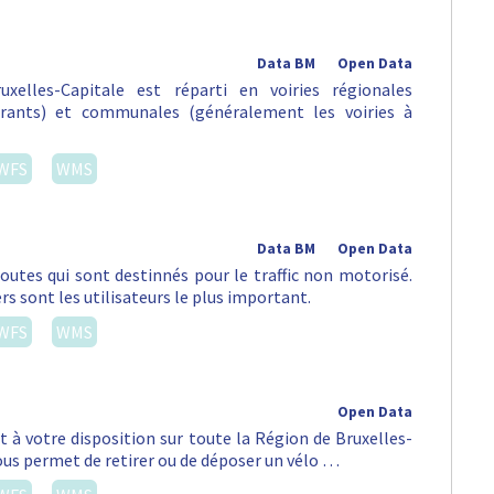
Data BM
Open Data
xelles-Capitale est réparti en voiries régionales
urants) et communales (généralement les voiries à
WFS
WMS
Data BM
Open Data
routes qui sont destinnés pour le traffic non motorisé.
rs sont les utilisateurs le plus important.
WFS
WMS
Open Data
st à votre disposition sur toute la Région de Bruxelles-
vous permet de retirer ou de déposer un vélo …