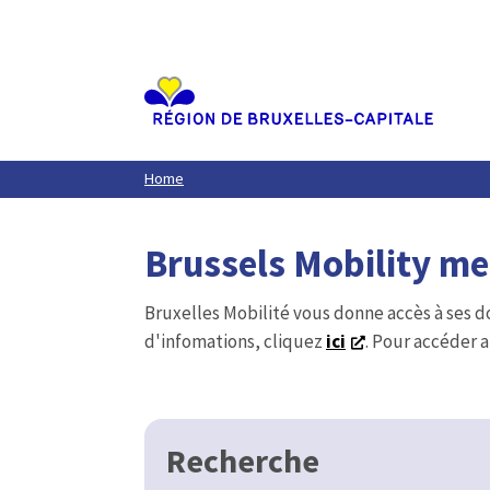
Aller
au
contenu
principal
Home
Brussels Mobility m
Bruxelles Mobilité vous donne accès à ses d
d'infomations, cliquez
ici
. Pour accéder a
Recherche