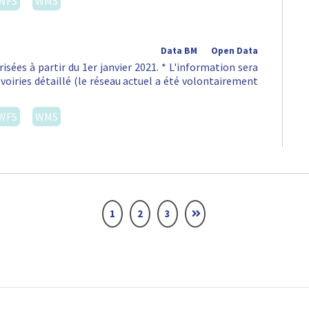
WFS
WMS
Data BM
Open Data
isées à partir du 1er janvier 2021. * L'information sera
voiries détaillé (le réseau actuel a été volontairement
WFS
WMS
1
2
3