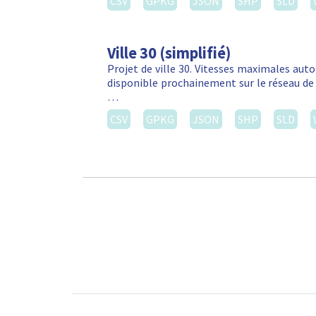
CSV
GPKG
JSON
SHP
SLD
Ville 30 (simplifié)
Projet de ville 30. Vitesses maximales autor
disponible prochainement sur le réseau de 
…
CSV
GPKG
JSON
SHP
SLD