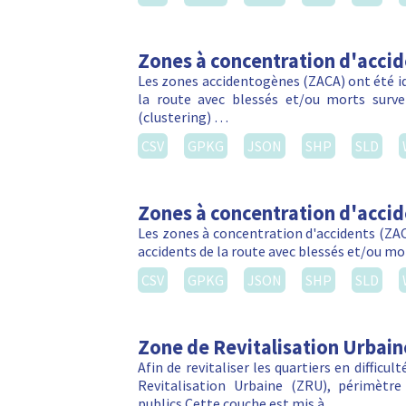
Zones à concentration d'acci
Les zones accidentogènes (ZACA) ont été ide
la route avec blessés et/ou morts sur
(clustering) …
CSV
GPKG
JSON
SHP
SLD
Zones à concentration d'acci
Les zones à concentration d'accidents (ZACA
accidents de la route avec blessés et/ou m
CSV
GPKG
JSON
SHP
SLD
Zone de Revitalisation Urbain
Afin de revitaliser les quartiers en difficu
Revitalisation Urbaine (ZRU), périmètre 
publics.Cette couche est mis à …