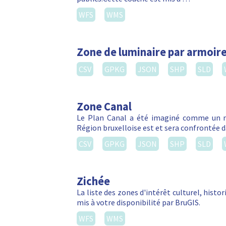
WFS
WMS
Zone de luminaire par armoire
CSV
GPKG
JSON
SHP
SLD
Zone Canal
Le Plan Canal a été imaginé comme un m
Région bruxelloise est et sera confrontée da
CSV
GPKG
JSON
SHP
SLD
Zichée
La liste des zones d'intérêt culturel, hist
mis à votre disponibilité par BruGIS.
WFS
WMS