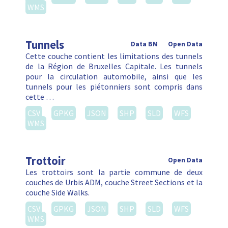
WMS
Tunnels
Data BM
Open Data
Cette couche contient les limitations des tunnels
de la Région de Bruxelles Capitale. Les tunnels
pour la circulation automobile, ainsi que les
tunnels pour les piétonniers sont compris dans
cette …
CSV
GPKG
JSON
SHP
SLD
WFS
WMS
Trottoir
Open Data
Les trottoirs sont la partie commune de deux
couches de Urbis ADM, couche Street Sections et la
couche Side Walks.
CSV
GPKG
JSON
SHP
SLD
WFS
WMS