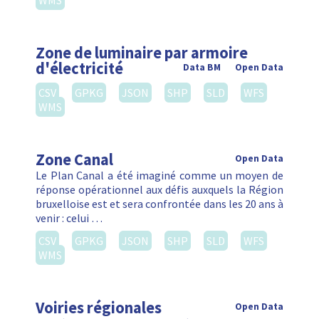
WMS
Zone de luminaire par armoire
d'électricité
Data BM
Open Data
CSV
GPKG
JSON
SHP
SLD
WFS
WMS
Zone Canal
Open Data
Le Plan Canal a été imaginé comme un moyen de
réponse opérationnel aux défis auxquels la Région
bruxelloise est et sera confrontée dans les 20 ans à
venir : celui …
CSV
GPKG
JSON
SHP
SLD
WFS
WMS
Voiries régionales
Open Data