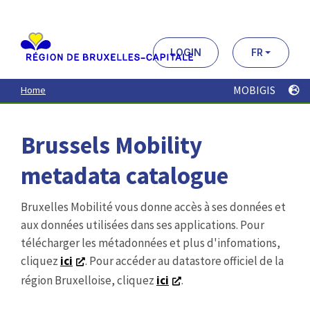
Aller
au
contenu
principal
LOGIN
FR
MOBIGIS
Home
Brussels Mobility
metadata catalogue
Bruxelles Mobilité vous donne accès à ses données et
aux données utilisées dans ses applications. Pour
télécharger les métadonnées et plus d'infomations,
cliquez
ici
. Pour accéder au datastore officiel de la
région Bruxelloise, cliquez
ici
.