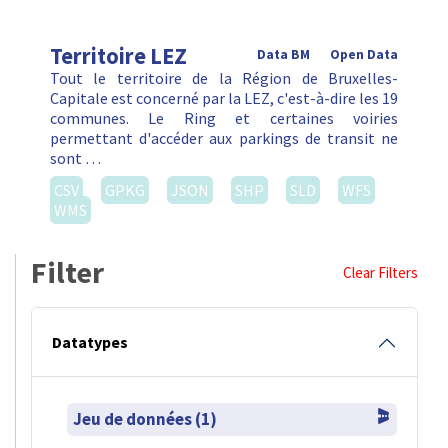
Territoire LEZ
Data BM
Open Data
Tout le territoire de la Région de Bruxelles-
Capitale est concerné par la LEZ, c'est-à-dire les 19
communes. Le Ring et certaines voiries
permettant d'accéder aux parkings de transit ne
sont …
CSV
GPKG
JSON
SHP
SLD
WFS
WMS
Filter
Clear Filters
Datatypes
Jeu de données (1)