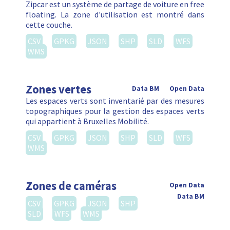
Zipcar est un système de partage de voiture en free
floating. La zone d'utilisation est montré dans
cette couche.
CSV
GPKG
JSON
SHP
SLD
WFS
WMS
Zones vertes
Data BM
Open Data
Les espaces verts sont inventarié par des mesures
topographiques pour la gestion des espaces verts
qui appartient à Bruxelles Mobilité.
CSV
GPKG
JSON
SHP
SLD
WFS
WMS
Zones de caméras
Open Data
Data BM
CSV
GPKG
JSON
SHP
SLD
WFS
WMS