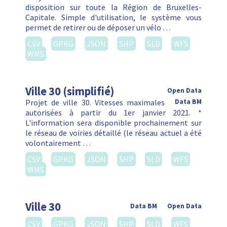
disposition sur toute la Région de Bruxelles-
Capitale. Simple d'utilisation, le système vous
permet de retirer ou de déposer un vélo …
CSV
GPKG
JSON
SHP
SLD
WFS
WMS
Ville 30 (simplifié)
Open Data
Projet de ville 30. Vitesses maximales
Data BM
autorisées à partir du 1er janvier 2021. *
L'information sera disponible prochainement sur
le réseau de voiries détaillé (le réseau actuel a été
volontairement …
CSV
GPKG
JSON
SHP
SLD
WFS
WMS
Ville 30
Data BM
Open Data
CSV
GPKG
JSON
SHP
SLD
WFS