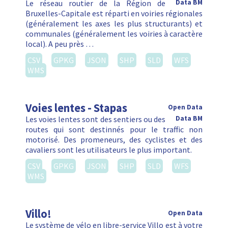
Le réseau routier de la Région de
Data BM
Bruxelles-Capitale est réparti en voiries régionales
(généralement les axes les plus structurants) et
communales (généralement les voiries à caractère
local). A peu près …
CSV
GPKG
JSON
SHP
SLD
WFS
WMS
Voies lentes - Stapas
Open Data
Les voies lentes sont des sentiers ou des
Data BM
routes qui sont destinnés pour le traffic non
motorisé. Des promeneurs, des cyclistes et des
cavaliers sont les utilisateurs le plus important.
CSV
GPKG
JSON
SHP
SLD
WFS
WMS
Villo!
Open Data
Le système de vélo en libre-service Villo est à votre