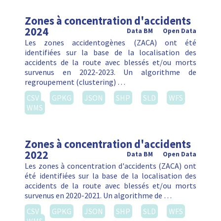
Zones à concentration d'accidents
2024
Data BM
Open Data
Les zones accidentogènes (ZACA) ont été
identifiées sur la base de la localisation des
accidents de la route avec blessés et/ou morts
survenus en 2022-2023. Un algorithme de
regroupement (clustering) …
CSV
GPKG
JSON
SHP
SLD
WFS
WMS
Zones à concentration d'accidents
2022
Data BM
Open Data
Les zones à concentration d'accidents (ZACA) ont
été identifiées sur la base de la localisation des
accidents de la route avec blessés et/ou morts
survenus en 2020-2021. Un algorithme de …
CSV
GPKG
JSON
SHP
SLD
WFS