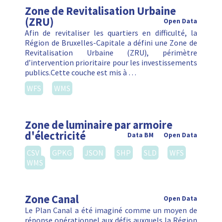
Zone de Revitalisation Urbaine
(ZRU)
Open Data
Afin de revitaliser les quartiers en difficulté, la
Région de Bruxelles-Capitale a défini une Zone de
Revitalisation Urbaine (ZRU), périmètre
d’intervention prioritaire pour les investissements
publics.Cette couche est mis à …
WFS
WMS
Zone de luminaire par armoire
d'électricité
Data BM
Open Data
CSV
GPKG
JSON
SHP
SLD
WFS
WMS
Zone Canal
Open Data
Le Plan Canal a été imaginé comme un moyen de
réponse opérationnel aux défis auxquels la Région