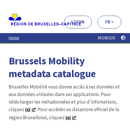
Aller
au
contenu
principal
LOGIN
FR
MOBIGIS
Home
Brussels Mobility
metadata catalogue
Bruxelles Mobilité vous donne accès à ses données et
aux données utilisées dans ses applications. Pour
télécharger les métadonnées et plus d'infomations,
cliquez
ici
. Pour accéder au datastore officiel de la
région Bruxelloise, cliquez
ici
.