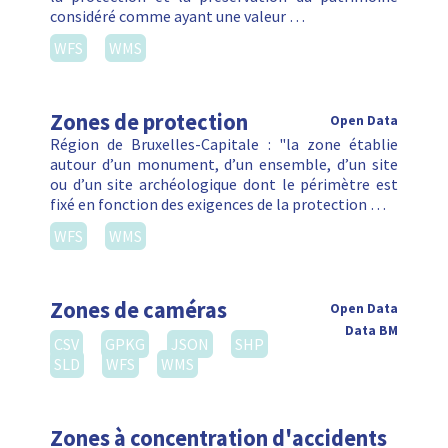
considéré comme ayant une valeur …
WFS
WMS
Zones de protection
Open Data
Région de Bruxelles-Capitale : "la zone établie
autour d’un monument, d’un ensemble, d’un site
ou d’un site archéologique dont le périmètre est
fixé en fonction des exigences de la protection …
WFS
WMS
Zones de caméras
Open Data
Data BM
CSV
GPKG
JSON
SHP
SLD
WFS
WMS
Zones à concentration d'accidents