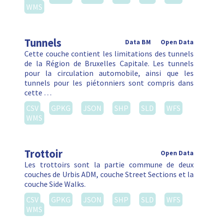
WMS
Tunnels
Data BM
Open Data
Cette couche contient les limitations des tunnels
de la Région de Bruxelles Capitale. Les tunnels
pour la circulation automobile, ainsi que les
tunnels pour les piétonniers sont compris dans
cette …
CSV
GPKG
JSON
SHP
SLD
WFS
WMS
Trottoir
Open Data
Les trottoirs sont la partie commune de deux
couches de Urbis ADM, couche Street Sections et la
couche Side Walks.
CSV
GPKG
JSON
SHP
SLD
WFS
WMS