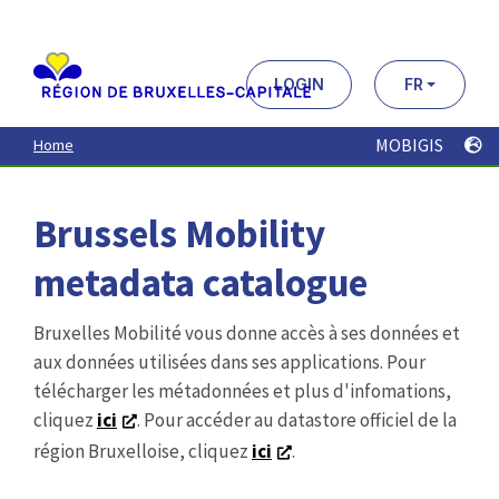
Aller
au
contenu
principal
LOGIN
FR
MOBIGIS
Home
Brussels Mobility
metadata catalogue
Bruxelles Mobilité vous donne accès à ses données et
aux données utilisées dans ses applications. Pour
télécharger les métadonnées et plus d'infomations,
cliquez
ici
. Pour accéder au datastore officiel de la
région Bruxelloise, cliquez
ici
.