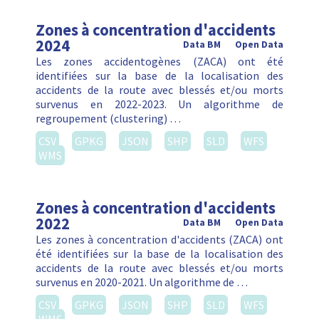
Zones à concentration d'accidents
2024
Data BM
Open Data
Les zones accidentogènes (ZACA) ont été
identifiées sur la base de la localisation des
accidents de la route avec blessés et/ou morts
survenus en 2022-2023. Un algorithme de
regroupement (clustering) …
CSV
GPKG
JSON
SHP
SLD
WFS
WMS
Zones à concentration d'accidents
2022
Data BM
Open Data
Les zones à concentration d'accidents (ZACA) ont
été identifiées sur la base de la localisation des
accidents de la route avec blessés et/ou morts
survenus en 2020-2021. Un algorithme de …
CSV
GPKG
JSON
SHP
SLD
WFS