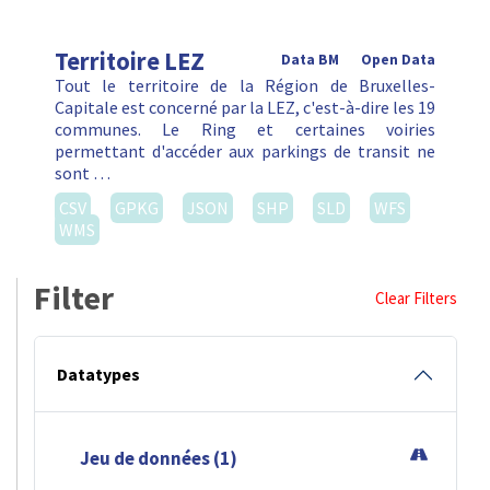
Territoire LEZ
Data BM
Open Data
Tout le territoire de la Région de Bruxelles-
Capitale est concerné par la LEZ, c'est-à-dire les 19
communes. Le Ring et certaines voiries
permettant d'accéder aux parkings de transit ne
sont …
CSV
GPKG
JSON
SHP
SLD
WFS
WMS
Filter
Clear Filters
Datatypes
Jeu de données (1)