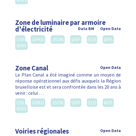
WMS
Zone de luminaire par armoire
d'électricité
Data BM
Open Data
CSV
GPKG
JSON
SHP
SLD
WFS
WMS
Zone Canal
Open Data
Le Plan Canal a été imaginé comme un moyen de
réponse opérationnel aux défis auxquels la Région
bruxelloise est et sera confrontée dans les 20 ans à
venir : celui …
CSV
GPKG
JSON
SHP
SLD
WFS
WMS
Voiries régionales
Open Data