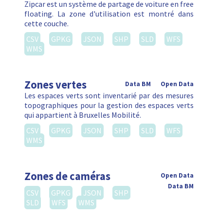
Zipcar est un système de partage de voiture en free
floating. La zone d'utilisation est montré dans
cette couche.
CSV
GPKG
JSON
SHP
SLD
WFS
WMS
Zones vertes
Data BM
Open Data
Les espaces verts sont inventarié par des mesures
topographiques pour la gestion des espaces verts
qui appartient à Bruxelles Mobilité.
CSV
GPKG
JSON
SHP
SLD
WFS
WMS
Zones de caméras
Open Data
Data BM
CSV
GPKG
JSON
SHP
SLD
WFS
WMS