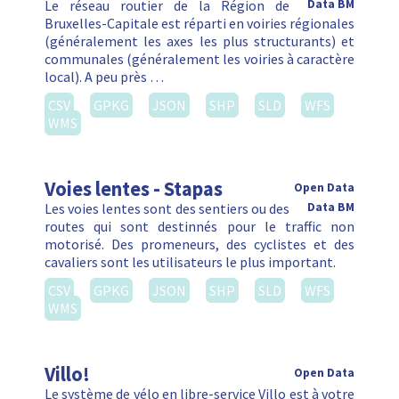
Le réseau routier de la Région de
Data BM
Bruxelles-Capitale est réparti en voiries régionales
(généralement les axes les plus structurants) et
communales (généralement les voiries à caractère
local). A peu près …
CSV
GPKG
JSON
SHP
SLD
WFS
WMS
Voies lentes - Stapas
Open Data
Les voies lentes sont des sentiers ou des
Data BM
routes qui sont destinnés pour le traffic non
motorisé. Des promeneurs, des cyclistes et des
cavaliers sont les utilisateurs le plus important.
CSV
GPKG
JSON
SHP
SLD
WFS
WMS
Villo!
Open Data
Le système de vélo en libre-service Villo est à votre