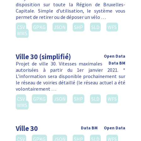
disposition sur toute la Région de Bruxelles-
Capitale. Simple d'utilisation, le système vous
permet de retirer ou de déposer un vélo …
CSV
GPKG
JSON
SHP
SLD
WFS
WMS
Ville 30 (simplifié)
Open Data
Projet de ville 30. Vitesses maximales
Data BM
autorisées à partir du 1er janvier 2021. *
L'information sera disponible prochainement sur
le réseau de voiries détaillé (le réseau actuel a été
volontairement …
CSV
GPKG
JSON
SHP
SLD
WFS
WMS
Ville 30
Data BM
Open Data
CSV
GPKG
JSON
SHP
SLD
WFS