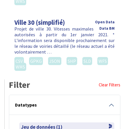
WMS
Ville 30 (simplifié)
Open Data
Projet de ville 30. Vitesses maximales
Data BM
autorisées à partir du 1er janvier 2021. *
L'information sera disponible prochainement sur
le réseau de voiries détaillé (le réseau actuel a été
volontairement …
CSV
GPKG
JSON
SHP
SLD
WFS
WMS
Filter
Clear Filters
Datatypes
Jeu de données (1)