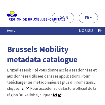
Aller
au
contenu
principal
LOGIN
FR
MOBIGIS
Home
Brussels Mobility
metadata catalogue
Bruxelles Mobilité vous donne accès à ses données et
aux données utilisées dans ses applications. Pour
télécharger les métadonnées et plus d'infomations,
cliquez
ici
. Pour accéder au datastore officiel de la
région Bruxelloise, cliquez
ici
.