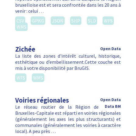
bruxelloise est et sera confrontée dans les 20 ans à
venir : celui …
CSV
GPKG
JSON
SHP
SLD
WFS
WMS
Zichée
Open Data
La liste des zones d'intérêt culturel, historique,
esthétique ou d’embellissement.Cette couche est
mis à votre disponibilité par BruGIS.
WFS
WMS
Voiries régionales
Open Data
Le réseau routier de la Région de
Data BM
Bruxelles-Capitale est réparti en voiries régionales
(généralement les axes les plus structurants) et
communales (généralement les voiries à caractère
local). A peu près …