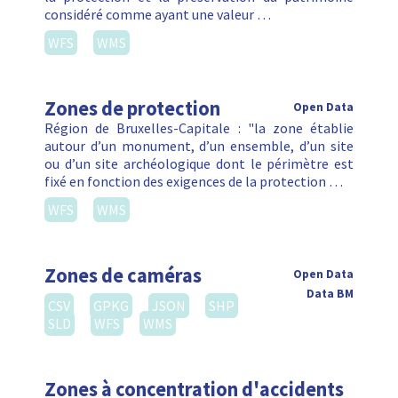
considéré comme ayant une valeur …
WFS
WMS
Zones de protection
Open Data
Région de Bruxelles-Capitale : "la zone établie
autour d’un monument, d’un ensemble, d’un site
ou d’un site archéologique dont le périmètre est
fixé en fonction des exigences de la protection …
WFS
WMS
Zones de caméras
Open Data
Data BM
CSV
GPKG
JSON
SHP
SLD
WFS
WMS
Zones à concentration d'accidents