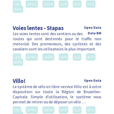
CSV
GPKG
JSON
SHP
SLD
WFS
WMS
Voies lentes - Stapas
Open Data
Les voies lentes sont des sentiers ou des
Data BM
routes qui sont destinnés pour le traffic non
motorisé. Des promeneurs, des cyclistes et des
cavaliers sont les utilisateurs le plus important.
CSV
GPKG
JSON
SHP
SLD
WFS
WMS
Villo!
Open Data
Le système de vélo en libre-service Villo est à votre
disposition sur toute la Région de Bruxelles-
Capitale. Simple d'utilisation, le système vous
permet de retirer ou de déposer un vélo …
CSV
GPKG
JSON
SHP
SLD
WFS