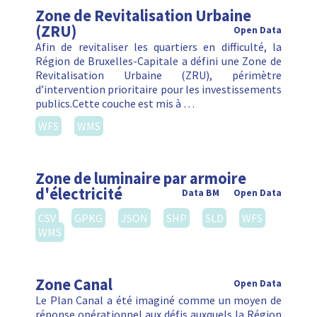
Zone de Revitalisation Urbaine
(ZRU)
Open Data
Afin de revitaliser les quartiers en difficulté, la
Région de Bruxelles-Capitale a défini une Zone de
Revitalisation Urbaine (ZRU), périmètre
d’intervention prioritaire pour les investissements
publics.Cette couche est mis à …
WFS
WMS
Zone de luminaire par armoire
d'électricité
Data BM
Open Data
CSV
GPKG
JSON
SHP
SLD
WFS
WMS
Zone Canal
Open Data
Le Plan Canal a été imaginé comme un moyen de
réponse opérationnel aux défis auxquels la Région