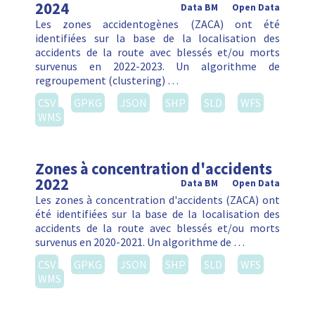
2024
Data BM
Open Data
Les zones accidentogènes (ZACA) ont été
identifiées sur la base de la localisation des
accidents de la route avec blessés et/ou morts
survenus en 2022-2023. Un algorithme de
regroupement (clustering) …
CSV
GPKG
JSON
SHP
SLD
WFS
WMS
Zones à concentration d'accidents
2022
Data BM
Open Data
Les zones à concentration d'accidents (ZACA) ont
été identifiées sur la base de la localisation des
accidents de la route avec blessés et/ou morts
survenus en 2020-2021. Un algorithme de …
CSV
GPKG
JSON
SHP
SLD
WFS
WMS