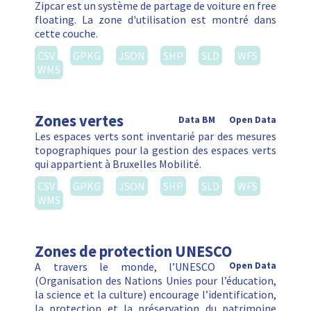
Zipcar est un système de partage de voiture en free
floating. La zone d'utilisation est montré dans
cette couche.
CSV
GPKG
JSON
SHP
SLD
WFS
WMS
Zones vertes
Data BM
Open Data
Les espaces verts sont inventarié par des mesures
topographiques pour la gestion des espaces verts
qui appartient à Bruxelles Mobilité.
CSV
GPKG
JSON
SHP
SLD
WFS
WMS
Zones de protection UNESCO
A travers le monde, l’UNESCO
Open Data
(Organisation des Nations Unies pour l’éducation,
la science et la culture) encourage l’identification,
la protection et la préservation du patrimoine