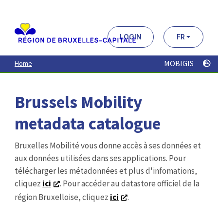
Aller
au
contenu
principal
LOGIN
FR
MOBIGIS
Home
Brussels Mobility
metadata catalogue
Bruxelles Mobilité vous donne accès à ses données et
aux données utilisées dans ses applications. Pour
télécharger les métadonnées et plus d'infomations,
cliquez
ici
. Pour accéder au datastore officiel de la
région Bruxelloise, cliquez
ici
.