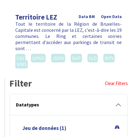
Territoire LEZ
Data BM
Open Data
Tout le territoire de la Région de Bruxelles-
Capitale est concerné par la LEZ, c'est-à-dire les 19
communes. Le Ring et certaines voiries
permettant d'accéder aux parkings de transit ne
sont …
CSV
GPKG
JSON
SHP
SLD
WFS
WMS
Filter
Clear Filters
Datatypes
Jeu de données (1)