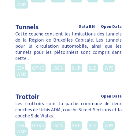
WMS
Tunnels
Data BM
Open Data
Cette couche contient les limitations des tunnels
de la Région de Bruxelles Capitale. Les tunnels
pour la circulation automobile, ainsi que les
tunnels pour les piétonniers sont compris dans
cette …
CSV
GPKG
JSON
SHP
SLD
WFS
WMS
Trottoir
Open Data
Les trottoirs sont la partie commune de deux
couches de Urbis ADM, couche Street Sections et la
couche Side Walks.
CSV
GPKG
JSON
SHP
SLD
WFS
WMS