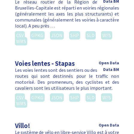
Le réseau routier de la Région de
Data BM
Bruxelles-Capitale est réparti en voiries régionales
(généralement les axes les plus structurants) et
communales (généralement les voiries à caractère
local). A peu près …
CSV
GPKG
JSON
SHP
SLD
WFS
WMS
Voies lentes - Stapas
Open Data
Les voies lentes sont des sentiers ou des
Data BM
routes qui sont destinnés pour le traffic non
motorisé. Des promeneurs, des cyclistes et des
cavaliers sont les utilisateurs le plus important.
CSV
GPKG
JSON
SHP
SLD
WFS
WMS
Villo!
Open Data
Le système de vélo en libre-service Villo est à votre