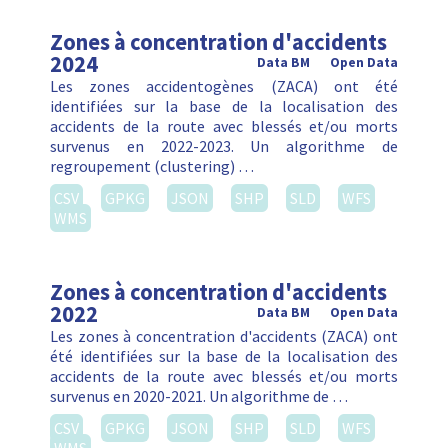
Zones à concentration d'accidents
2024
Data BM
Open Data
Les zones accidentogènes (ZACA) ont été
identifiées sur la base de la localisation des
accidents de la route avec blessés et/ou morts
survenus en 2022-2023. Un algorithme de
regroupement (clustering) …
CSV
GPKG
JSON
SHP
SLD
WFS
WMS
Zones à concentration d'accidents
2022
Data BM
Open Data
Les zones à concentration d'accidents (ZACA) ont
été identifiées sur la base de la localisation des
accidents de la route avec blessés et/ou morts
survenus en 2020-2021. Un algorithme de …
CSV
GPKG
JSON
SHP
SLD
WFS