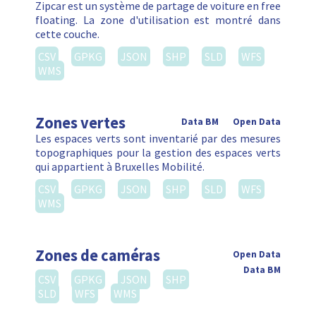
Zipcar est un système de partage de voiture en free
floating. La zone d'utilisation est montré dans
cette couche.
CSV
GPKG
JSON
SHP
SLD
WFS
WMS
Zones vertes
Data BM
Open Data
Les espaces verts sont inventarié par des mesures
topographiques pour la gestion des espaces verts
qui appartient à Bruxelles Mobilité.
CSV
GPKG
JSON
SHP
SLD
WFS
WMS
Zones de caméras
Open Data
Data BM
CSV
GPKG
JSON
SHP
SLD
WFS
WMS