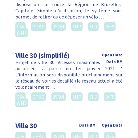
disposition sur toute la Région de Bruxelles-
Capitale. Simple d'utilisation, le système vous
permet de retirer ou de déposer un vélo …
CSV
GPKG
JSON
SHP
SLD
WFS
WMS
Ville 30 (simplifié)
Open Data
Projet de ville 30. Vitesses maximales
Data BM
autorisées à partir du 1er janvier 2021. *
L'information sera disponible prochainement sur
le réseau de voiries détaillé (le réseau actuel a été
volontairement …
CSV
GPKG
JSON
SHP
SLD
WFS
WMS
Ville 30
Data BM
Open Data
CSV
GPKG
JSON
SHP
SLD
WFS