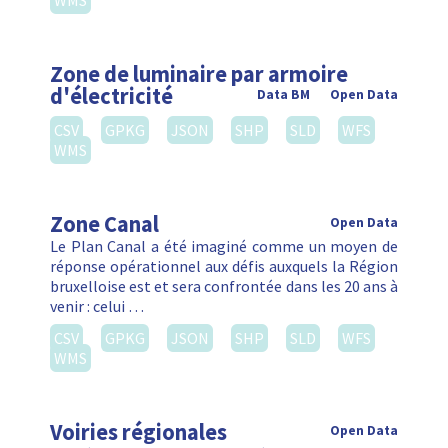
WMS
Zone de luminaire par armoire
d'électricité
Data BM
Open Data
CSV
GPKG
JSON
SHP
SLD
WFS
WMS
Zone Canal
Open Data
Le Plan Canal a été imaginé comme un moyen de
réponse opérationnel aux défis auxquels la Région
bruxelloise est et sera confrontée dans les 20 ans à
venir : celui …
CSV
GPKG
JSON
SHP
SLD
WFS
WMS
Voiries régionales
Open Data