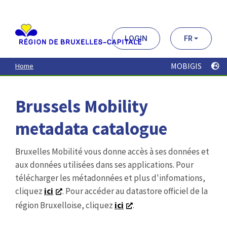
Aller
au
contenu
principal
LOGIN
FR
MOBIGIS
Home
Brussels Mobility
metadata catalogue
Bruxelles Mobilité vous donne accès à ses données et
aux données utilisées dans ses applications. Pour
télécharger les métadonnées et plus d'infomations,
cliquez
ici
. Pour accéder au datastore officiel de la
région Bruxelloise, cliquez
ici
.