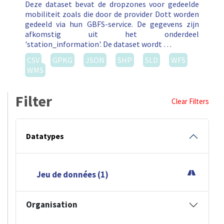
Deze dataset bevat de dropzones voor gedeelde
mobiliteit zoals die door de provider Dott worden
gedeeld via hun GBFS-service. De gegevens zijn
afkomstig uit het onderdeel
'station_information'. De dataset wordt …
CSV
GPKG
JSON
SHP
SLD
WFS
WMS
Filter
Clear Filters
Datatypes
Jeu de données (1)
Organisation