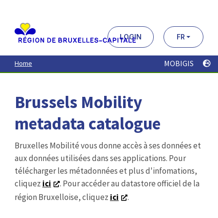
Aller
au
contenu
principal
LOGIN
FR
MOBIGIS
Home
Brussels Mobility
metadata catalogue
Bruxelles Mobilité vous donne accès à ses données et
aux données utilisées dans ses applications. Pour
télécharger les métadonnées et plus d'infomations,
cliquez
ici
. Pour accéder au datastore officiel de la
région Bruxelloise, cliquez
ici
.