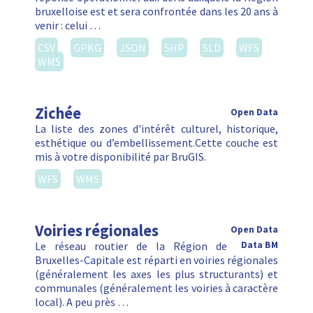
bruxelloise est et sera confrontée dans les 20 ans à
venir : celui …
CSV
GPKG
JSON
SHP
SLD
WFS
WMS
Zichée
Open Data
La liste des zones d'intérêt culturel, historique,
esthétique ou d’embellissement.Cette couche est
mis à votre disponibilité par BruGIS.
WFS
WMS
Voiries régionales
Open Data
Le réseau routier de la Région de
Data BM
Bruxelles-Capitale est réparti en voiries régionales
(généralement les axes les plus structurants) et
communales (généralement les voiries à caractère
local). A peu près …