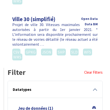
WMS
Ville 30 (simplifié)
Open Data
Projet de ville 30. Vitesses maximales
Data BM
autorisées à partir du 1er janvier 2021. *
L'information sera disponible prochainement sur
le réseau de voiries détaillé (le réseau actuel a été
volontairement …
CSV
GPKG
JSON
SHP
SLD
WFS
WMS
Filter
Clear Filters
Datatypes
Jeu de données (1)