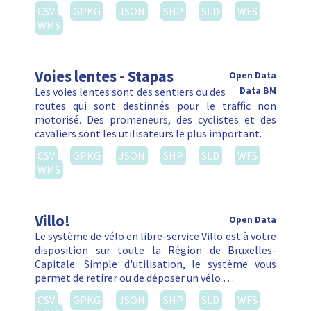
CSV
GPKG
JSON
SHP
SLD
WFS
WMS
Voies lentes - Stapas
Open Data
Les voies lentes sont des sentiers ou des
Data BM
routes qui sont destinnés pour le traffic non
motorisé. Des promeneurs, des cyclistes et des
cavaliers sont les utilisateurs le plus important.
CSV
GPKG
JSON
SHP
SLD
WFS
WMS
Villo!
Open Data
Le système de vélo en libre-service Villo est à votre
disposition sur toute la Région de Bruxelles-
Capitale. Simple d'utilisation, le système vous
permet de retirer ou de déposer un vélo …
CSV
GPKG
JSON
SHP
SLD
WFS