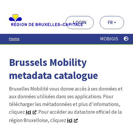
Aller
au
contenu
principal
LOGIN
FR
MOBIGIS
Home
Brussels Mobility
metadata catalogue
Bruxelles Mobilité vous donne accès à ses données et
aux données utilisées dans ses applications. Pour
télécharger les métadonnées et plus d'infomations,
cliquez
ici
. Pour accéder au datastore officiel de la
région Bruxelloise, cliquez
ici
.