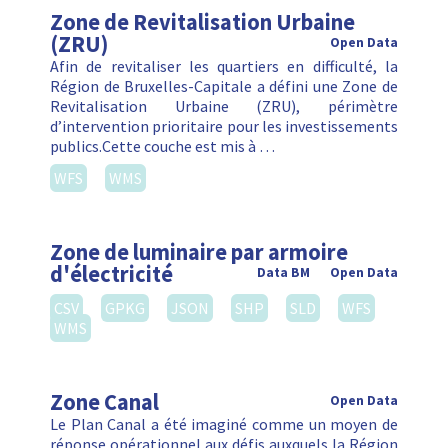
Zone de Revitalisation Urbaine
(ZRU)
Open Data
Afin de revitaliser les quartiers en difficulté, la
Région de Bruxelles-Capitale a défini une Zone de
Revitalisation Urbaine (ZRU), périmètre
d’intervention prioritaire pour les investissements
publics.Cette couche est mis à …
WFS
WMS
Zone de luminaire par armoire
d'électricité
Data BM
Open Data
CSV
GPKG
JSON
SHP
SLD
WFS
WMS
Zone Canal
Open Data
Le Plan Canal a été imaginé comme un moyen de
réponse opérationnel aux défis auxquels la Région