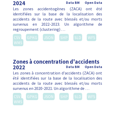
2024
Data BM
Open Data
Les zones accidentogènes (ZACA) ont été
identifiées sur la base de la localisation des
accidents de la route avec blessés et/ou morts
survenus en 2022-2023. Un algorithme de
regroupement (clustering) …
CSV
GPKG
JSON
SHP
SLD
WFS
WMS
Zones à concentration d'accidents
2022
Data BM
Open Data
Les zones à concentration d'accidents (ZACA) ont
été identifiées sur la base de la localisation des
accidents de la route avec blessés et/ou morts
survenus en 2020-2021. Un algorithme de …
CSV
GPKG
JSON
SHP
SLD
WFS
WMS