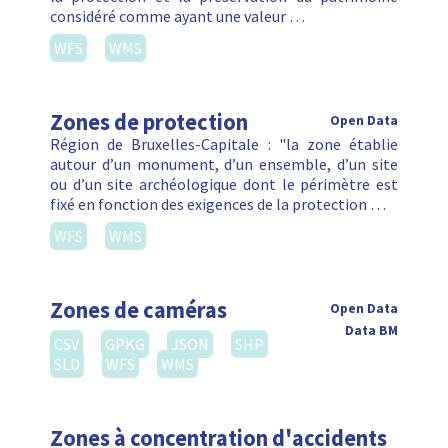
considéré comme ayant une valeur …
WFS
WMS
Zones de protection
Open Data
Région de Bruxelles-Capitale : "la zone établie
autour d’un monument, d’un ensemble, d’un site
ou d’un site archéologique dont le périmètre est
fixé en fonction des exigences de la protection …
WFS
WMS
Zones de caméras
Open Data
Data BM
CSV
GPKG
JSON
SHP
SLD
WFS
WMS
Zones à concentration d'accidents