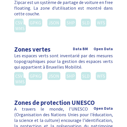
Zipcar est un système de partage de voiture en free
floating. La zone d'utilisation est montré dans
cette couche.
CSV
GPKG
JSON
SHP
SLD
WFS
WMS
Zones vertes
Data BM
Open Data
Les espaces verts sont inventarié par des mesures
topographiques pour la gestion des espaces verts
qui appartient à Bruxelles Mobilité.
CSV
GPKG
JSON
SHP
SLD
WFS
WMS
Zones de protection UNESCO
A travers le monde, l’UNESCO
Open Data
(Organisation des Nations Unies pour l’éducation,
la science et la culture) encourage l’identification,
la protection et la préservation du patrimoine