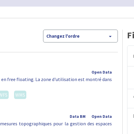
F
Changez l'ordre
Open Data
 en free floating. La zone d'utilisation est montré dans
WFS
WMS
Data BM
Open Data
s mesures topographiques pour la gestion des espaces