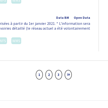
WFS
WMS
Data BM
Open Data
isées à partir du 1er janvier 2021. * L'information sera
voiries détaillé (le réseau actuel a été volontairement
WFS
WMS
1
2
3