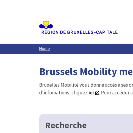
Aller
au
contenu
principal
Home
Brussels Mobility m
Bruxelles Mobilité vous donne accès à ses d
d'infomations, cliquez
ici
. Pour accéder a
Recherche