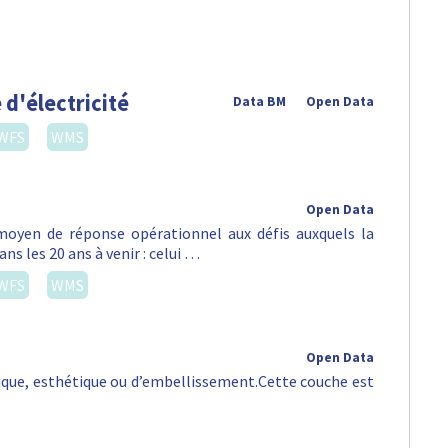
 d'électricité
Data BM
Open Data
WFS
WMS
Open Data
oyen de réponse opérationnel aux défis auxquels la
ns les 20 ans à venir : celui …
WFS
WMS
Open Data
orique, esthétique ou d’embellissement.Cette couche est