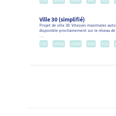
CSV
GPKG
JSON
SHP
SLD
Ville 30 (simplifié)
Projet de ville 30. Vitesses maximales autor
disponible prochainement sur le réseau de 
…
CSV
GPKG
JSON
SHP
SLD