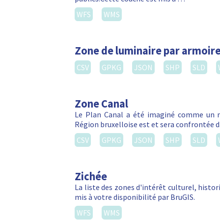
WFS
WMS
Zone de luminaire par armoire
CSV
GPKG
JSON
SHP
SLD
Zone Canal
Le Plan Canal a été imaginé comme un m
Région bruxelloise est et sera confrontée da
CSV
GPKG
JSON
SHP
SLD
Zichée
La liste des zones d'intérêt culturel, hist
mis à votre disponibilité par BruGIS.
WFS
WMS