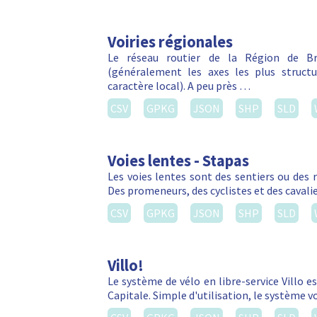
Voiries régionales
Le réseau routier de la Région de Bru
(généralement les axes les plus struct
caractère local). A peu près …
CSV
GPKG
JSON
SHP
SLD
Voies lentes - Stapas
Les voies lentes sont des sentiers ou des 
Des promeneurs, des cyclistes et des cavalie
CSV
GPKG
JSON
SHP
SLD
Villo!
Le système de vélo en libre-service Villo e
Capitale. Simple d'utilisation, le système 