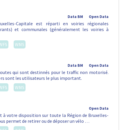
Data BM
Open Data
xelles-Capitale est réparti en voiries régionales
urants) et communales (généralement les voiries à
WFS
WMS
Data BM
Open Data
routes qui sont destinnés pour le traffic non motorisé.
rs sont les utilisateurs le plus important.
WFS
WMS
Open Data
st à votre disposition sur toute la Région de Bruxelles-
vous permet de retirer ou de déposer un vélo …