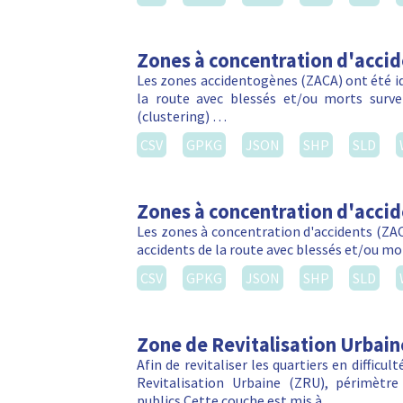
Zones à concentration d'acci
Les zones accidentogènes (ZACA) ont été ide
la route avec blessés et/ou morts sur
(clustering) …
CSV
GPKG
JSON
SHP
SLD
Zones à concentration d'acci
Les zones à concentration d'accidents (ZACA
accidents de la route avec blessés et/ou m
CSV
GPKG
JSON
SHP
SLD
Zone de Revitalisation Urbain
Afin de revitaliser les quartiers en difficu
Revitalisation Urbaine (ZRU), périmètre 
publics.Cette couche est mis à …