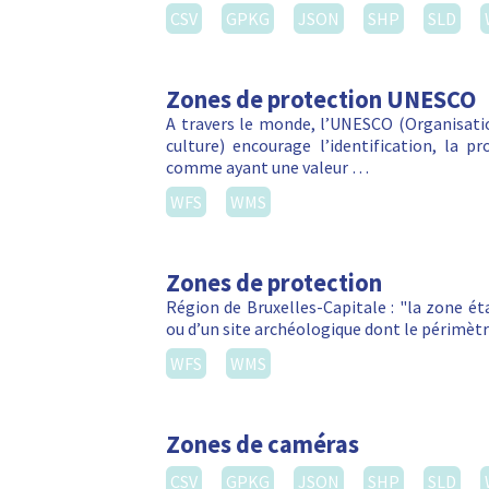
CSV
GPKG
JSON
SHP
SLD
Zones de protection UNESCO
A travers le monde, l’UNESCO (Organisatio
culture) encourage l’identification, la p
comme ayant une valeur …
WFS
WMS
Zones de protection
Région de Bruxelles-Capitale : "la zone é
ou d’un site archéologique dont le périmètr
WFS
WMS
Zones de caméras
CSV
GPKG
JSON
SHP
SLD