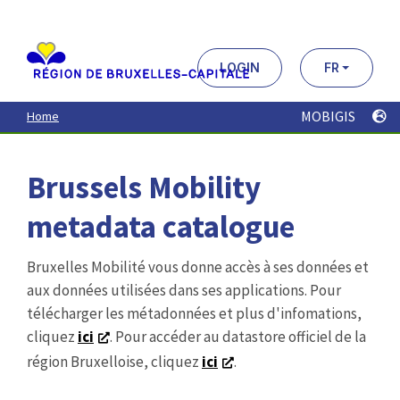
Aller
au
contenu
principal
LOGIN
FR
MOBIGIS
Home
Brussels Mobility
metadata catalogue
Bruxelles Mobilité vous donne accès à ses données et
aux données utilisées dans ses applications. Pour
télécharger les métadonnées et plus d'infomations,
cliquez
ici
. Pour accéder au datastore officiel de la
région Bruxelloise, cliquez
ici
.