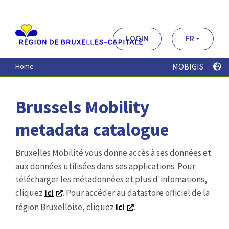
Aller
au
contenu
principal
LOGIN
FR
MOBIGIS
Home
Brussels Mobility
metadata catalogue
Bruxelles Mobilité vous donne accès à ses données et
aux données utilisées dans ses applications. Pour
télécharger les métadonnées et plus d'infomations,
cliquez
ici
. Pour accéder au datastore officiel de la
région Bruxelloise, cliquez
ici
.