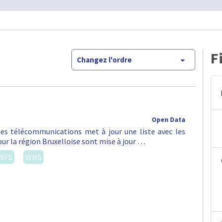
F
Changez l'ordre
Open Data
 des télécommunications met à jour une liste avec les
ur la région Bruxelloise sont mise à jour …
WFS
WMS