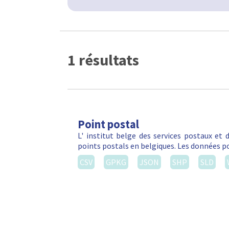
1 résultats
Point postal
L' institut belge des services postaux et
points postals en belgiques. Les données po
CSV
GPKG
JSON
SHP
SLD