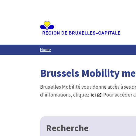
Aller
au
contenu
principal
Home
Brussels Mobility m
Bruxelles Mobilité vous donne accès à ses d
d'infomations, cliquez
ici
. Pour accéder a
Recherche