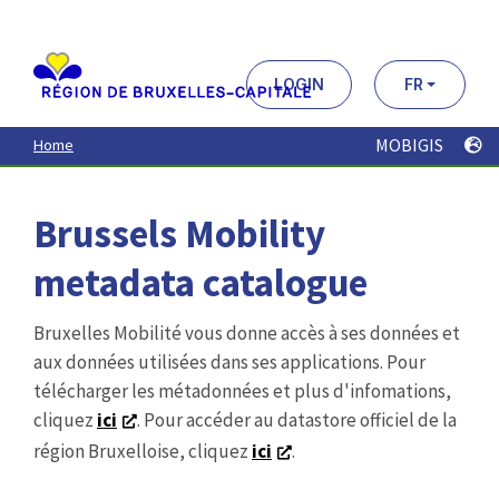
Aller
au
contenu
principal
LOGIN
FR
MOBIGIS
Home
Brussels Mobility
metadata catalogue
Bruxelles Mobilité vous donne accès à ses données et
aux données utilisées dans ses applications. Pour
télécharger les métadonnées et plus d'infomations,
cliquez
ici
. Pour accéder au datastore officiel de la
région Bruxelloise, cliquez
ici
.